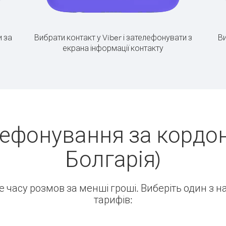
 за
Вибрати контакт у Viber і зателефонувати з
Ви
екрана інформації контакту
ефонування за кордон
Болгарія)
ше часу розмов за менші гроші. Виберіть один з 
тарифів: