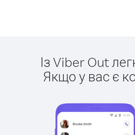
Із Viber Out ле
Якщо у вас є к