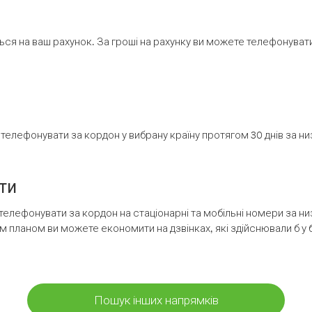
ся на ваш рахунок. За гроші на рахунку ви можете телефонувати н
елефонувати за кордон у вибрану країну протягом 30 днів за н
ти
телефонувати за кордон на стаціонарні та мобільні номери за 
м планом ви можете економити на дзвінках, які здійснювали б у 
Пошук інших напрямків