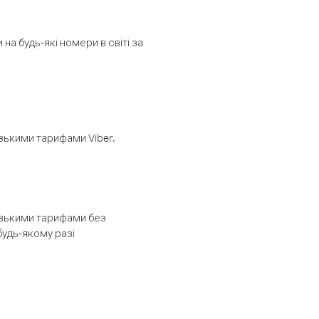
а будь-які номери в світі за
изькими тарифами Viber.
низькими тарифами без
будь-якому разі