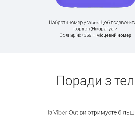
Набрати номер у Viber.
Щоб подзвонити
кордон (Нікарагуа >
Болгарія):
+
+
359
місцевий номер
Поради з тел
Із Viber Out ви отримуєте біль