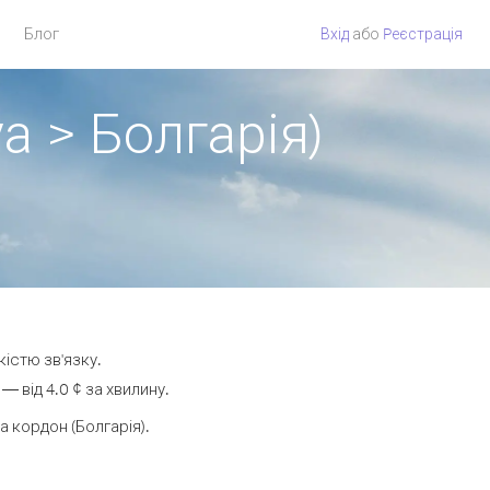
Блог
Вхід
або
Pеєстрація
а > Болгарія)
кістю зв'язку.
 від 4.0 ¢ за хвилину.
 кордон (Болгарія).