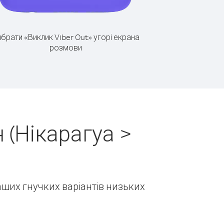
брати «Виклик Viber Out» угорі екрана
розмови
 (Нікарагуа >
наших гнучких варіантів низьких