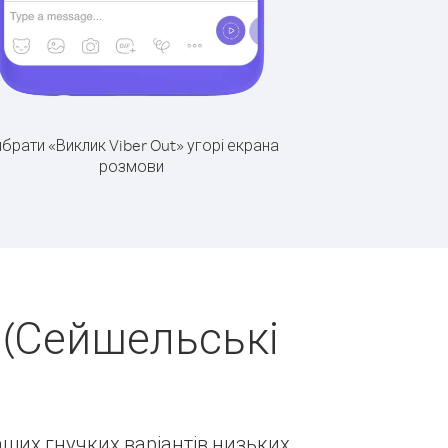
брати «Виклик Viber Out» угорі екрана
розмови
 (Сейшельські
наших гнучких варіантів низьких