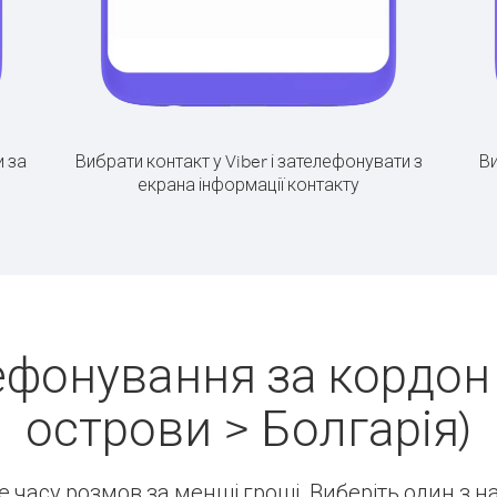
 за
Вибрати контакт у Viber і зателефонувати з
Ви
екрана інформації контакту
ефонування за кордон
острови > Болгарія)
ше часу розмов за менші гроші. Виберіть один з 