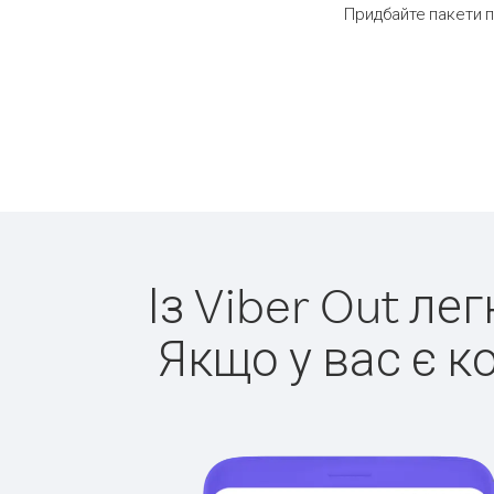
Придбайте пакети п
Із Viber Out ле
Якщо у вас є к