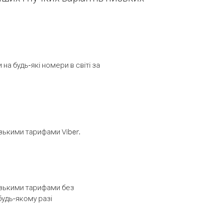
а будь-які номери в світі за
изькими тарифами Viber.
низькими тарифами без
будь-якому разі