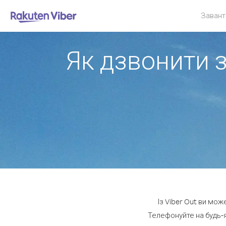
Завант
Як дзвонити 
Із Viber Out ви мож
Телефонуйте на будь-я