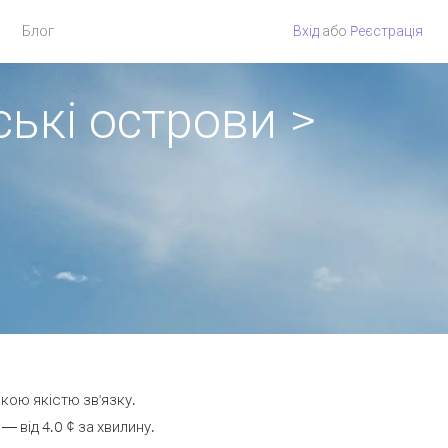
Блог
Вхід
або
Pеєстрація
ькі острови >
окою якістю зв'язку.
 від 4.0 ¢ за хвилину.