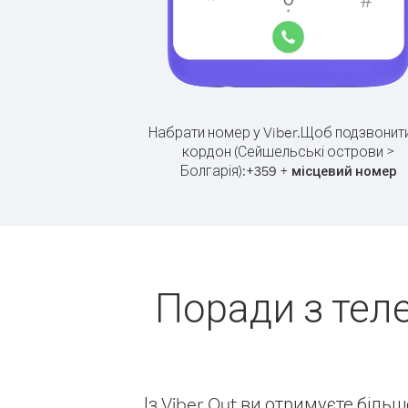
Набрати номер у Viber.
Щоб подзвонити
кордон (Сейшельські острови >
Болгарія):
+
+
359
місцевий номер
Поради з тел
Із Viber Out ви отримуєте біль