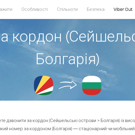
ажити
Особливості
Спільноти
Безпека
Viber Out
за кордон (Сейшельс
Болгарія)
ете дзвонити за кордон (Сейшельські острови > Болгарія) із вис
кий номер за кордоном (Болгарія) — стаціонарний чи мобільний —