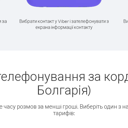
 за
Вибрати контакт у Viber і зателефонувати з
Ви
екрана інформації контакту
телефонування за корд
Болгарія)
ше часу розмов за менші гроші. Виберіть один з 
тарифів: