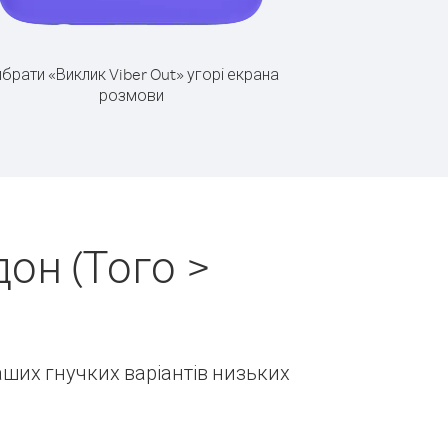
брати «Виклик Viber Out» угорі екрана
розмови
он (Того >
наших гнучких варіантів низьких