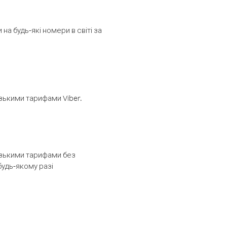
а будь-які номери в світі за
изькими тарифами Viber.
низькими тарифами без
будь-якому разі