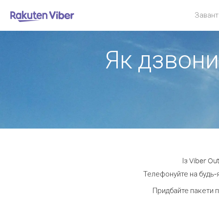
Завант
Як дзвони
Із Viber O
Телефонуйте на будь-я
Придбайте пакети п