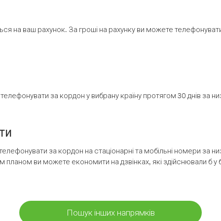
ся на ваш рахунок. За гроші на рахунку ви можете телефонувати н
елефонувати за кордон у вибрану країну протягом 30 днів за н
ти
телефонувати за кордон на стаціонарні та мобільні номери за 
м планом ви можете економити на дзвінках, які здійснювали б у 
Пошук інших напрямків