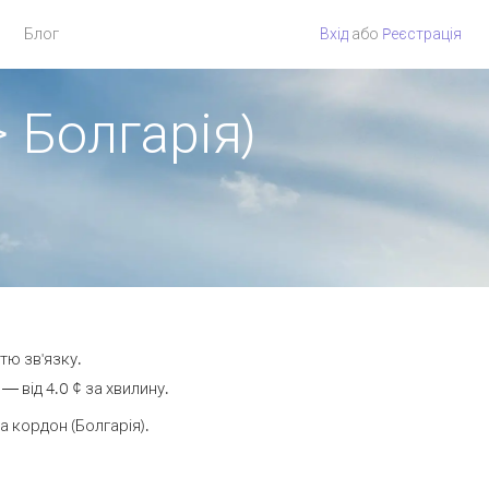
Блог
Вхід
або
Pеєстрація
 Болгарія)
тю зв'язку.
 від 4.0 ¢ за хвилину.
 кордон (Болгарія).