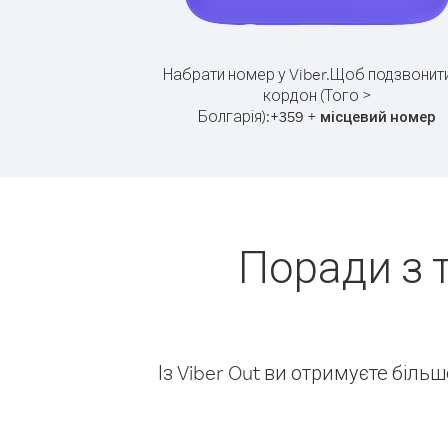
Набрати номер у Viber.
Щоб подзвонити
кордон (Того >
Болгарія):
+
+
359
місцевий номер
Поради з 
Із Viber Out ви отримуєте біль