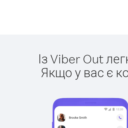
Із Viber Out ле
Якщо у вас є к