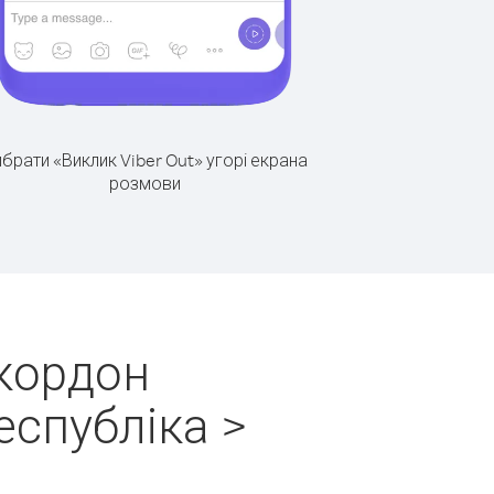
брати «Виклик Viber Out» угорі екрана
розмови
 кордон
еспубліка >