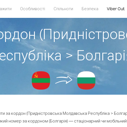
ажити
Особливості
Спільноти
Безпека
Viber Out
кордон (Придністро
еспубліка > Болгарі
ити за кордон (Придністровська Молдавська Республіка > Болгарі
кий номер за кордоном (Болгарія) — стаціонарний чи мобільний —