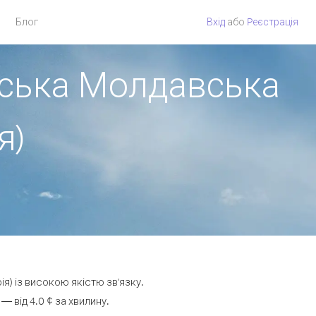
Блог
Вхід
або
Pеєстрація
вська Молдавська
я)
я) із високою якістю зв'язку.
 від 4.0 ¢ за хвилину.