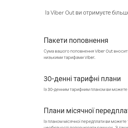
Із Viber Out ви отримуєте біль
Пакети поповнення
Сума вашого поповнення Viber Out вносить
низькими тарифами Viber.
30-денні тарифні плани
Із 30-денним тарифним планом ви можете т
Плани місячної передпла
Із планом місячної передплати ви можете 
необхідності поповнювати рахунок. З таки