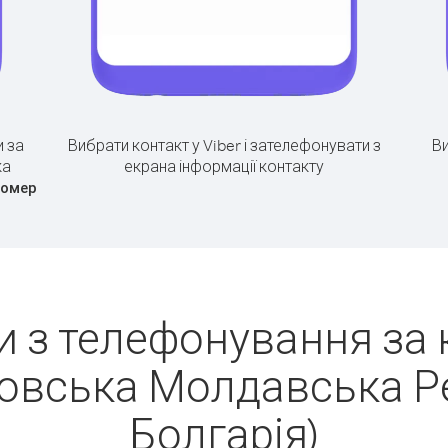
 за
Вибрати контакт у Viber і зателефонувати з
Ви
ка
екрана інформації контакту
номер
 з телефонування за
овська Молдавська Р
Болгарія)