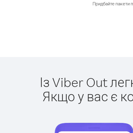
Придбайте пакети п
Із Viber Out ле
Якщо у вас є к