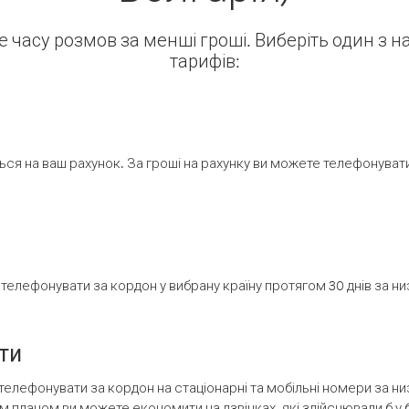
ше часу розмов за менші гроші. Виберіть один з 
тарифів:
ся на ваш рахунок. За гроші на рахунку ви можете телефонувати н
елефонувати за кордон у вибрану країну протягом 30 днів за н
ти
телефонувати за кордон на стаціонарні та мобільні номери за 
м планом ви можете економити на дзвінках, які здійснювали б у 