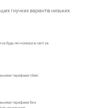
наших гнучких варіантів низьких
а будь-які номери в світі за
изькими тарифами Viber.
низькими тарифами без
будь-якому разі