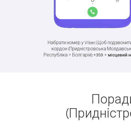
Набрати номер у Viber.
Щоб подзвонити
кордон (Придністровська Молдавсь
Республіка > Болгарія):
+
+
359
місцевий 
Поради
(Придністр