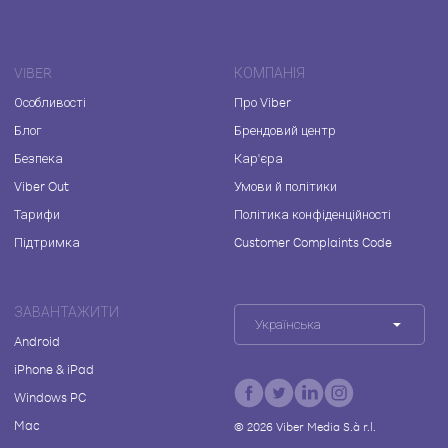
VIBER
КОМПАНІЯ
Особливості
Про Viber
Блог
Брендовий центр
Безпека
Кар'єра
Viber Out
Умови й політики
Тарифи
Політика конфіденційності
Підтримка
Customer Complaints Code
ЗАВАНТАЖИТИ
Українська
Android
iPhone & iPad
Windows PC
Mac
©
2026
Viber Media S.à r.l.