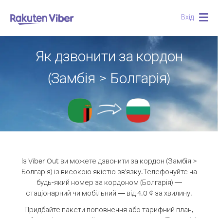
Вхід
Togg
navig
Як дзвонити за кордон
(Замбія > Болгарія)
Із Viber Out ви можете дзвонити за кордон (Замбія >
Болгарія) із високою якістю зв'язку.
Телефонуйте на
будь-який номер за кордоном (Болгарія) —
стаціонарний чи мобільний — від 4.0 ¢ за хвилину.
Придбайте пакети поповнення або тарифний план,