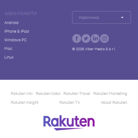
ЗАВАНТАЖИТИ
Українська
Android
iPhone & iPad
Windows PC
Mac
©
2026
Viber Media S.à r.l.
Linux
Rakuten Viki
Rakuten Kobo
Rakuten Travel
Rakuten Marketing
Rakuten Insight
Rakuten TV
About Rakuten