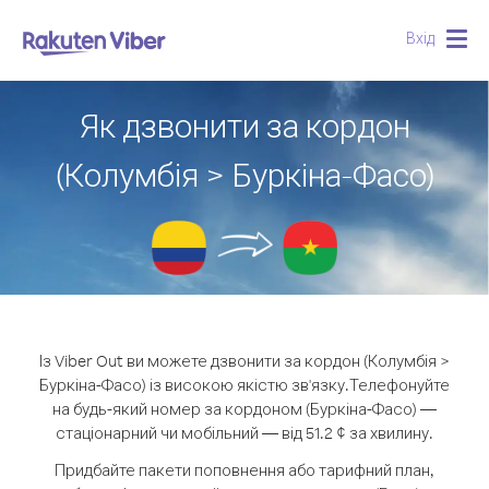
Вхід
Togg
navig
Як дзвонити за кордон
(Колумбія > Буркіна-Фасо)
Із Viber Out ви можете дзвонити за кордон (Колумбія >
Буркіна-Фасо) із високою якістю зв'язку.
Телефонуйте
на будь-який номер за кордоном (Буркіна-Фасо) —
стаціонарний чи мобільний — від 51.2 ¢ за хвилину.
Придбайте пакети поповнення або тарифний план,