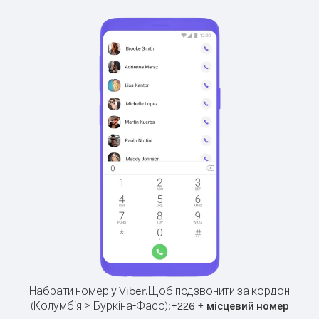
Набрати номер у Viber.
Щоб подзвонити за кордон
(Колумбія > Буркіна-Фасо):
+
+
226
місцевий номер