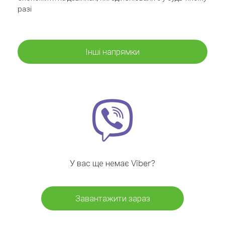
разі
Інші напрямки
У вас ще немає Viber?
Завантажити зараз