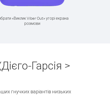
брати «Виклик Viber Out» угорі екрана
розмови
Дієго-Гарсія >
наших гнучких варіантів низьких