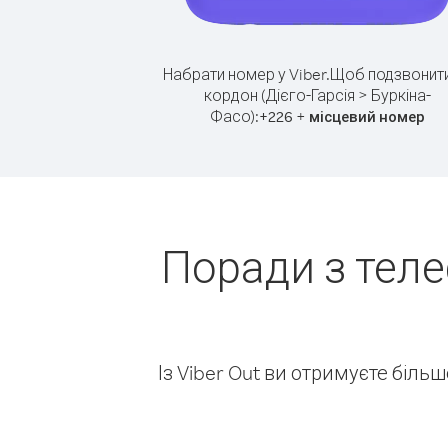
Набрати номер у Viber.
Щоб подзвонити
кордон (Дієго-Гарсія > Буркіна-
Фасо):
+
+
226
місцевий номер
Поради з теле
Із Viber Out ви отримуєте біль