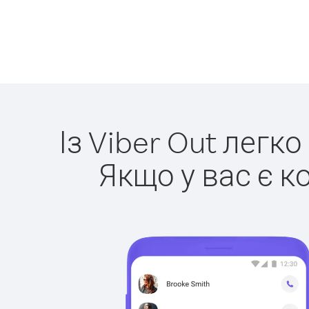
Із Viber Out легк
Якщо у вас є к