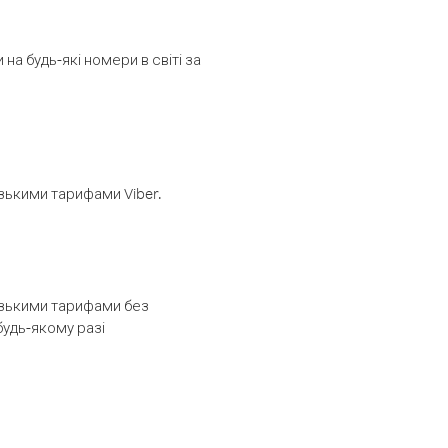
а будь-які номери в світі за
изькими тарифами Viber.
низькими тарифами без
будь-якому разі