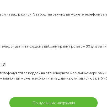
ся на ваш рахунок. За гроші на рахунку ви можете телефонувати н
елефонувати за кордон у вибрану країну протягом 30 днів за н
ти
телефонувати за кордон на стаціонарні та мобільні номери за 
м планом ви можете економити на дзвінках, які здійснювали б у 
Пошук інших напрямків