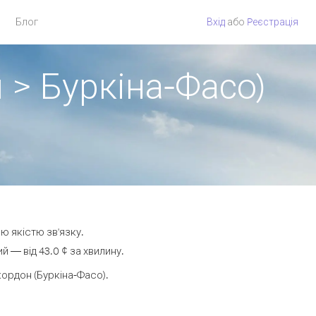
Блог
Вхід
або
Pеєстрація
 > Буркіна-Фасо)
ю якістю зв'язку.
 — від 43.0 ¢ за хвилину.
ордон (Буркіна-Фасо).