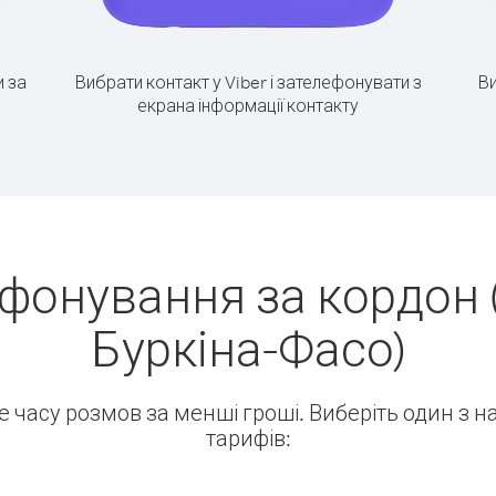
 за
Вибрати контакт у Viber і зателефонувати з
Ви
екрана інформації контакту
фонування за кордон (
Буркіна-Фасо)
ше часу розмов за менші гроші. Виберіть один з 
тарифів: