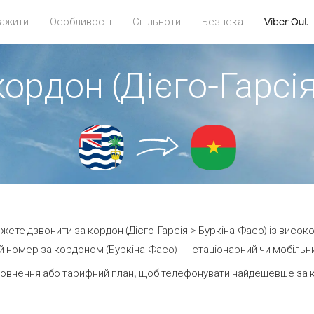
ажити
Особливості
Спільноти
Безпека
Viber Out
кордон (Дієго-Гарсія
можете дзвонити за кордон (Дієго-Гарсія > Буркіна-Фасо) із високо
 номер за кордоном (Буркіна-Фасо) — стаціонарний чи мобільний
овнення або тарифний план, щоб телефонувати найдешевше за к