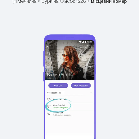
(Німеччина > Буркіна-Фасо):
+
+
226
місцевий номер