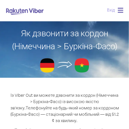
Вхід
Togg
navig
Як дзвонити за кордон
(Німеччина > Буркіна-Фасо)
Із Viber Out ви можете дзвонити за кордон (Німеччина
> Буркіна-Фасо) із високою якістю
зв'язку.
Телефонуйте на будь-який номер за кордоном
(Буркіна-Фасо) — стаціонарний чи мобільний — від 51.2
¢ за хвилину.