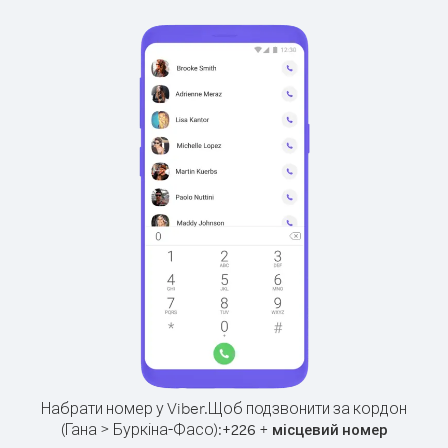
Набрати номер у Viber.
Щоб подзвонити за кордон
(Гана > Буркіна-Фасо):
+
+
226
місцевий номер