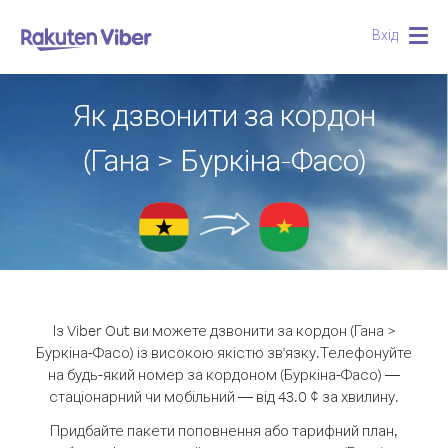
Вхід
Togg
navig
Як дзвонити за кордон
(Гана > Буркіна-Фасо)
Із Viber Out ви можете дзвонити за кордон (Гана >
Буркіна-Фасо) із високою якістю зв'язку.
Телефонуйте
на будь-який номер за кордоном (Буркіна-Фасо) —
стаціонарний чи мобільний — від 43.0 ¢ за хвилину.
Придбайте пакети поповнення або тарифний план,