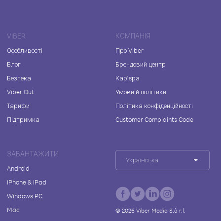
VIBER
КОМПАНІЯ
Особливості
Про Viber
Блог
Брендовий центр
Безпека
Кар'єра
Viber Out
Умови й політики
Тарифи
Політика конфіденційності
Підтримка
Customer Complaints Code
ЗАВАНТАЖИТИ
Українська
Android
iPhone & iPad
Windows PC
Mac
©
2026
Viber Media S.à r.l.