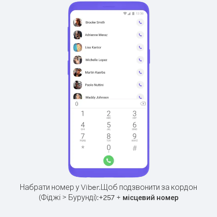
Набрати номер у Viber.
Щоб подзвонити за кордон
(Фіджі > Бурунді):
+
+
257
місцевий номер