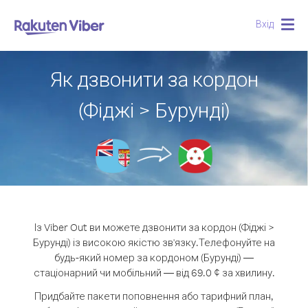
Вхід
Togg
navig
Як дзвонити за кордон
(Фіджі > Бурунді)
Із Viber Out ви можете дзвонити за кордон (Фіджі >
Бурунді) із високою якістю зв'язку.
Телефонуйте на
будь-який номер за кордоном (Бурунді) —
стаціонарний чи мобільний — від 69.0 ¢ за хвилину.
Придбайте пакети поповнення або тарифний план,