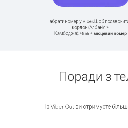
Набрати номер у Viber.
Щоб подзвонити
кордон (Албанія >
Камбоджа):
+
+
855
місцевий номер
Поради з те
Із Viber Out ви отримуєте біль