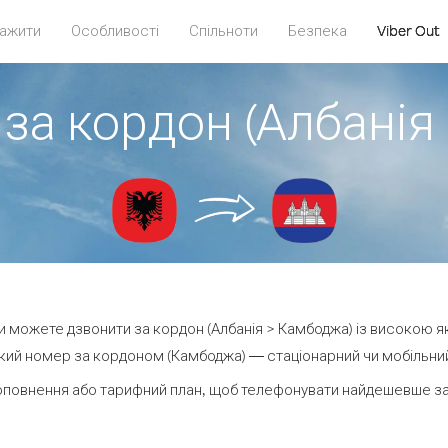
ажити
Особливості
Спільноти
Безпека
Viber Out
 за кордон (Албанія
 ви можете дзвонити за кордон (Албанія > Камбоджа) із високою як
кий номер за кордоном (Камбоджа) — стаціонарний чи мобільний —
оповнення або тарифний план, щоб телефонувати найдешевше за