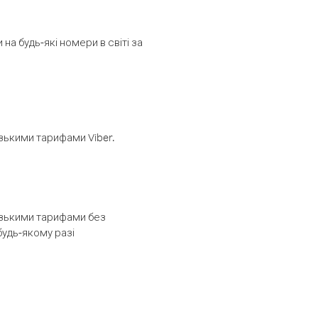
а будь-які номери в світі за
изькими тарифами Viber.
низькими тарифами без
будь-якому разі