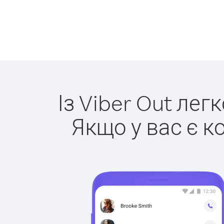
Із Viber Out ле
Якщо у вас є к