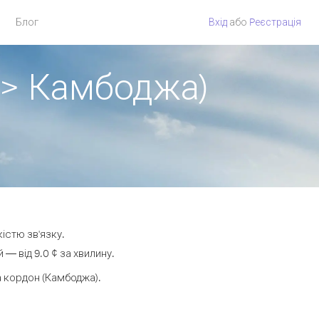
Блог
Вхід
або
Pеєстрація
 > Камбоджа)
істю зв'язку.
 від 9.0 ¢ за хвилину.
 кордон (Камбоджа).