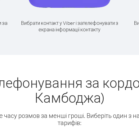
 за
Вибрати контакт у Viber і зателефонувати з
Ви
екрана інформації контакту
лефонування за кордо
Камбоджа)
ше часу розмов за менші гроші. Виберіть один з 
тарифів: