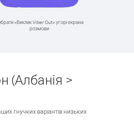
брати «Виклик Viber Out» угорі екрана
розмови
н (Албанія >
наших гнучких варіантів низьких