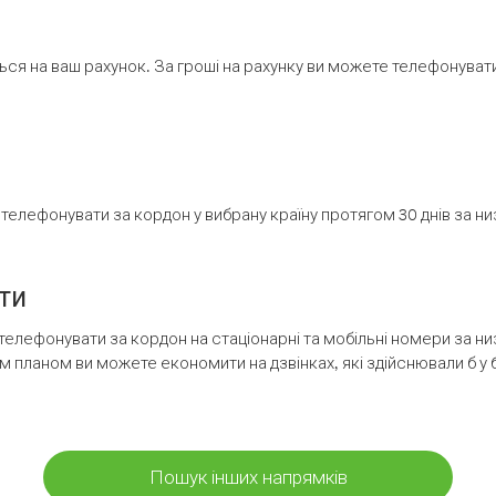
ся на ваш рахунок. За гроші на рахунку ви можете телефонувати н
елефонувати за кордон у вибрану країну протягом 30 днів за н
ти
телефонувати за кордон на стаціонарні та мобільні номери за 
м планом ви можете економити на дзвінках, які здійснювали б у 
Пошук інших напрямків