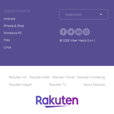
ЗАВАНТАЖИТИ
Українська
Android
iPhone & iPad
Windows PC
Mac
©
2026
Viber Media S.à r.l.
Linux
Rakuten Viki
Rakuten Kobo
Rakuten Travel
Rakuten Marketing
Rakuten Insight
Rakuten TV
About Rakuten