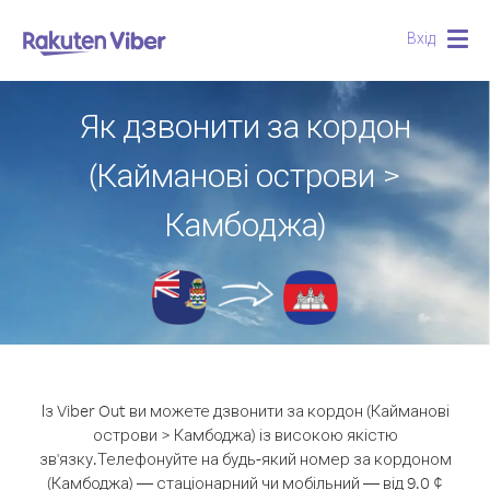
Вхід
Togg
navig
Як дзвонити за кордон
(Кайманові острови >
Камбоджа)
Із Viber Out ви можете дзвонити за кордон (Кайманові
острови > Камбоджа) із високою якістю
зв'язку.
Телефонуйте на будь-який номер за кордоном
(Камбоджа) — стаціонарний чи мобільний — від 9.0 ¢