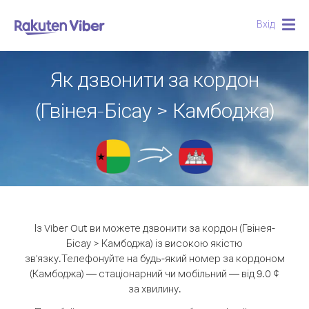
Вхід
Togg
navig
Як дзвонити за кордон
(Гвінея-Бісау > Камбоджа)
Із Viber Out ви можете дзвонити за кордон (Гвінея-
Бісау > Камбоджа) із високою якістю
зв'язку.
Телефонуйте на будь-який номер за кордоном
(Камбоджа) — стаціонарний чи мобільний — від 9.0 ¢
за хвилину.