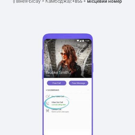
(Гвінея-Бісау > Камбоджа):
+
+
855
місцевий номер