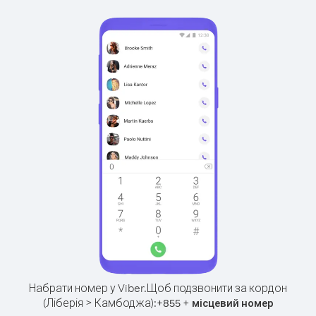
Набрати номер у Viber.
Щоб подзвонити за кордон
(Ліберія > Камбоджа):
+
+
855
місцевий номер