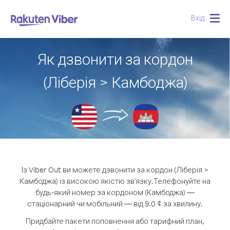
Вхід
Togg
navig
Як дзвонити за кордон
(Ліберія > Камбоджа)
Із Viber Out ви можете дзвонити за кордон (Ліберія >
Камбоджа) із високою якістю зв'язку.
Телефонуйте на
будь-який номер за кордоном (Камбоджа) —
стаціонарний чи мобільний — від 9.0 ¢ за хвилину.
Придбайте пакети поповнення або тарифний план,