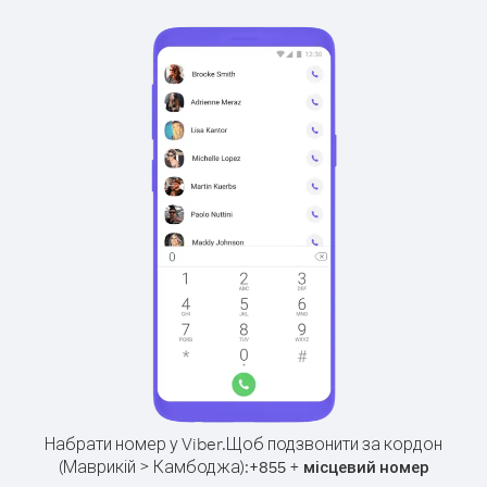
Набрати номер у Viber.
Щоб подзвонити за кордон
(Маврикій > Камбоджа):
+
+
855
місцевий номер