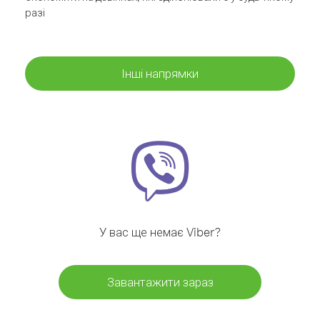
разі
Інші напрямки
У вас ще немає Viber?
Завантажити зараз