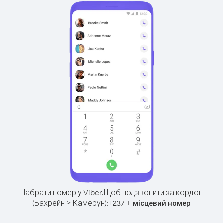
Набрати номер у Viber.
Щоб подзвонити за кордон
(Бахрейн > Камерун):
+
+
237
місцевий номер