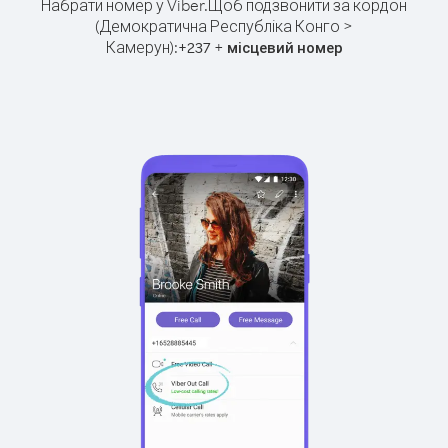
Набрати номер у Viber.
Щоб подзвонити за кордон
(Демократична Республіка Конго >
Камерун):
+
+
237
місцевий номер