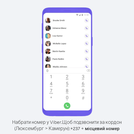
Набрати номер у Viber.
Щоб подзвонити за кордон
(Люксембург > Камерун):
+
+
237
місцевий номер