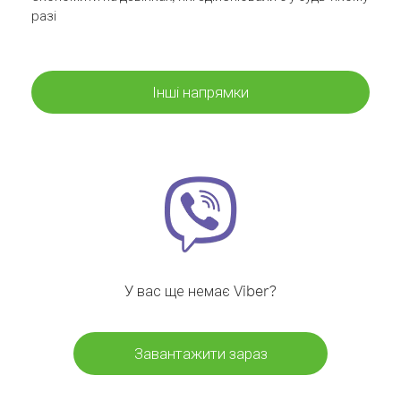
разі
Інші напрямки
У вас ще немає Viber?
Завантажити зараз