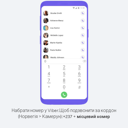
Набрати номер у Viber.
Щоб подзвонити за кордон
(Норвегія > Камерун):
+
+
237
місцевий номер