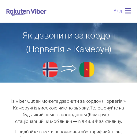
Вхід
Togg
navig
Як дзвонити за кордон
(Норвегія > Камерун)
Із Viber Out ви можете дзвонити за кордон (Норвегія >
Камерун) із високою якістю зв'язку.
Телефонуйте на
будь-який номер за кордоном (Камерун) —
стаціонарний чи мобільний — від 48.8 ¢ за хвилину.
Придбайте пакети поповнення або тарифний план,