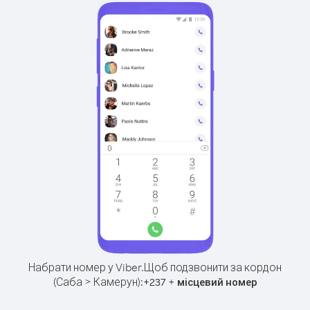
Набрати номер у Viber.
Щоб подзвонити за кордон
(Саба > Камерун):
+
+
237
місцевий номер