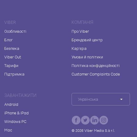
VIBER
КОМПАНІЯ
Особливості
Про Viber
Блог
Брендовий центр
Безпека
Кар'єра
Viber Out
Умови й політики
Тарифи
Політика конфіденційності
Підтримка
Customer Complaints Code
ЗАВАНТАЖИТИ
Українська
Android
iPhone & iPad
Windows PC
Mac
©
2026
Viber Media S.à r.l.