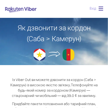
Вхід
Togg
navig
Як дзвонити за кордон
(Саба > Камерун)
Із Viber Out ви можете дзвонити за кордон (Саба >
Камерун) із високою якістю зв'язку.
Телефонуйте на
будь-який номер за кордоном (Камерун) —
стаціонарний чи мобільний — від 39.0 ¢ за хвилину.
Придбайте пакети поповнення або тарифний план,