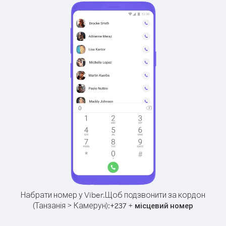
Набрати номер у Viber.
Щоб подзвонити за кордон
(Танзанія > Камерун):
+
+
237
місцевий номер