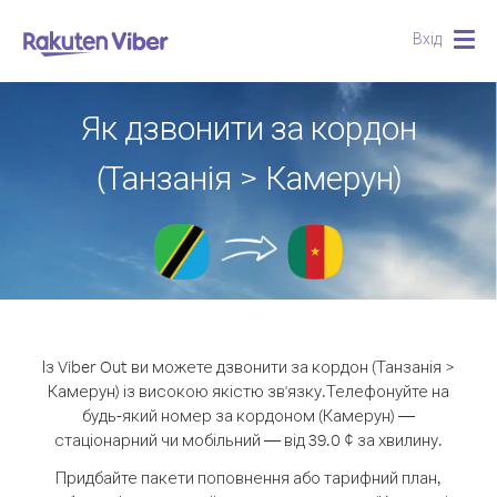
Вхід
Togg
navig
Як дзвонити за кордон
(Танзанія > Камерун)
Із Viber Out ви можете дзвонити за кордон (Танзанія >
Камерун) із високою якістю зв'язку.
Телефонуйте на
будь-який номер за кордоном (Камерун) —
стаціонарний чи мобільний — від 39.0 ¢ за хвилину.
Придбайте пакети поповнення або тарифний план,