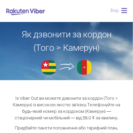
Вхід
Togg
navig
Як дзвонити за кордон
(Того > Камерун)
Із Viber Out ви можете дзвонити за кордон (Того >
Камерун) із високою якістю зв'язку.
Телефонуйте на
будь-який номер за кордоном (Камерун) —
стаціонарний чи мобільний — від 39.0 ¢ за хвилину.
Придбайте пакети поповнення або тарифний план,