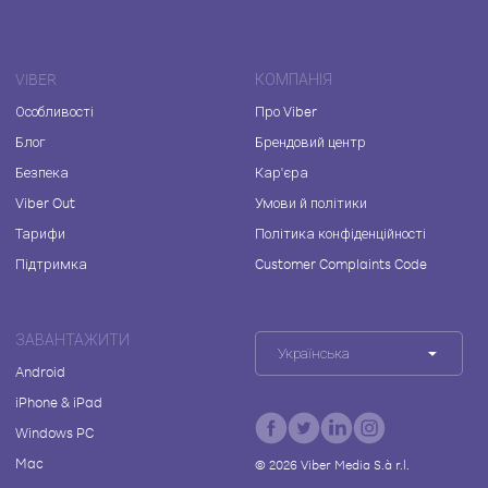
VIBER
КОМПАНІЯ
Особливості
Про Viber
Блог
Брендовий центр
Безпека
Кар'єра
Viber Out
Умови й політики
Тарифи
Політика конфіденційності
Підтримка
Customer Complaints Code
ЗАВАНТАЖИТИ
Українська
Android
iPhone & iPad
Windows PC
Mac
©
2026
Viber Media S.à r.l.