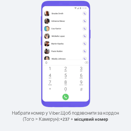
Набрати номер у Viber.
Щоб подзвонити за кордон
(Того > Камерун):
+
+
237
місцевий номер