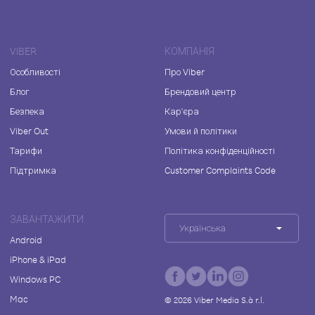
VIBER
КОМПАНІЯ
Особливості
Про Viber
Блог
Брендовий центр
Безпека
Кар'єра
Viber Out
Умови й політики
Тарифи
Політика конфіденційності
Підтримка
Customer Complaints Code
ЗАВАНТАЖИТИ
Українська
Android
iPhone & iPad
Windows PC
Mac
©
2026
Viber Media S.à r.l.