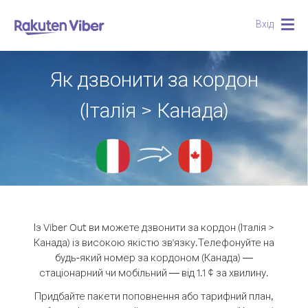
Вхід
Togg
navig
Як дзвонити за кордон
(Італія > Канада)
Із Viber Out ви можете дзвонити за кордон (Італія >
Канада) із високою якістю зв'язку.
Телефонуйте на
будь-який номер за кордоном (Канада) —
стаціонарний чи мобільний — від 1.1 ¢ за хвилину.
Придбайте пакети поповнення або тарифний план,