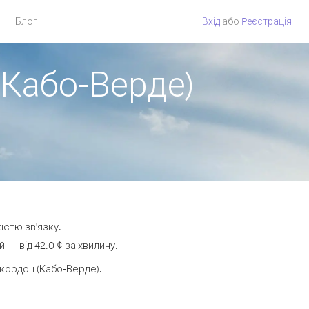
Блог
Вхід
або
Pеєстрація
 Кабо-Верде)
істю зв'язку.
— від 42.0 ¢ за хвилину.
кордон (Кабо-Верде).