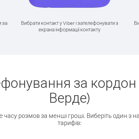
 за
Вибрати контакт у Viber і зателефонувати з
Ви
екрана інформації контакту
фонування за кордон 
Верде)
ше часу розмов за менші гроші. Виберіть один з 
тарифів: