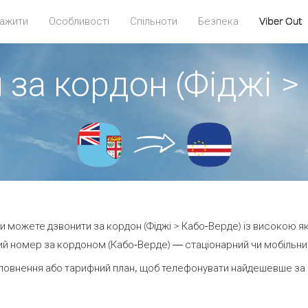
ажити
Особливості
Спільноти
Безпека
Viber Out
 за кордон (Фіджі >
 ви можете дзвонити за кордон (Фіджі > Кабо-Верде) із високою як
й номер за кордоном (Кабо-Верде) — стаціонарний чи мобільний 
повнення або тарифний план, щоб телефонувати найдешевше за 