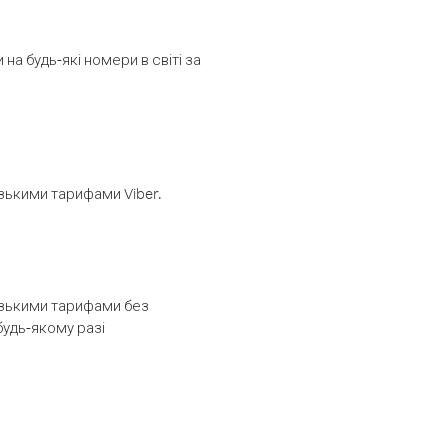
а будь-які номери в світі за
изькими тарифами Viber.
низькими тарифами без
будь-якому разі