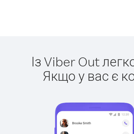
Із Viber Out лег
Якщо у вас є к