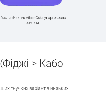
брати «Виклик Viber Out» угорі екрана
розмови
(Фіджі > Кабо-
наших гнучких варіантів низьких