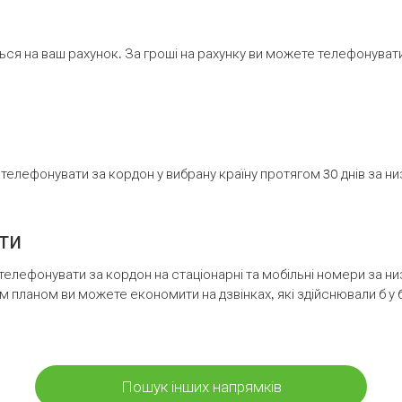
ся на ваш рахунок. За гроші на рахунку ви можете телефонувати н
елефонувати за кордон у вибрану країну протягом 30 днів за н
ти
телефонувати за кордон на стаціонарні та мобільні номери за 
м планом ви можете економити на дзвінках, які здійснювали б у 
Пошук інших напрямків