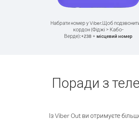
Набрати номер у Viber.
Щоб подзвонити
кордон (Фіджі > Кабо-
Верде):
+
+
238
місцевий номер
Поради з теле
Із Viber Out ви отримуєте біль