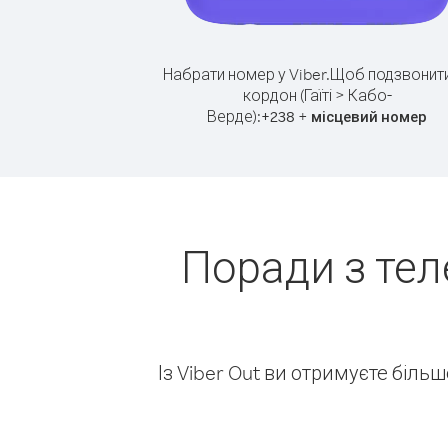
Набрати номер у Viber.
Щоб подзвонити
кордон (Гаїті > Кабо-
Верде):
+
+
238
місцевий номер
Поради з тел
Із Viber Out ви отримуєте біль