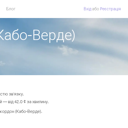
Блог
Вхід
або
Pеєстрація
 Кабо-Верде)
істю зв'язку.
— від 42.0 ¢ за хвилину.
кордон (Кабо-Верде).