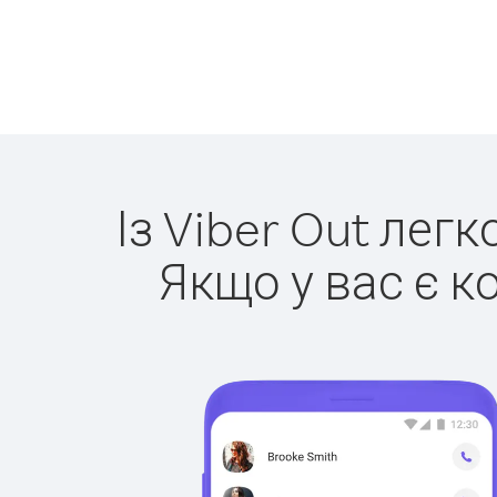
Із Viber Out лег
Якщо у вас є к