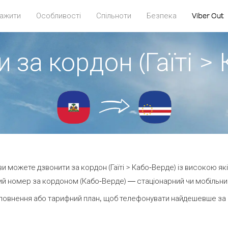
ажити
Особливості
Спільноти
Безпека
Viber Out
 за кордон (Гаїті >
 ви можете дзвонити за кордон (Гаїті > Кабо-Верде) із високою як
й номер за кордоном (Кабо-Верде) — стаціонарний чи мобільний 
повнення або тарифний план, щоб телефонувати найдешевше за 