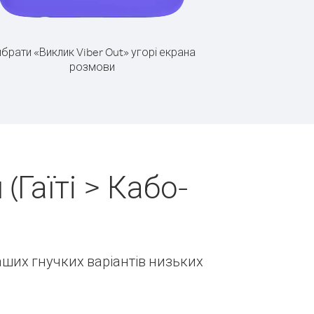
брати «Виклик Viber Out» угорі екрана
розмови
Гаїті > Кабо-
наших гнучких варіантів низьких