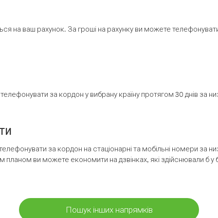
ся на ваш рахунок. За гроші на рахунку ви можете телефонувати н
елефонувати за кордон у вибрану країну протягом 30 днів за н
ти
телефонувати за кордон на стаціонарні та мобільні номери за 
м планом ви можете економити на дзвінках, які здійснювали б у 
Пошук інших напрямків