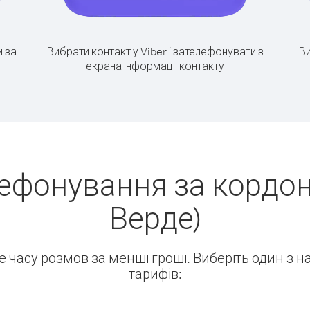
 за
Вибрати контакт у Viber і зателефонувати з
Ви
екрана інформації контакту
ефонування за кордон (
Верде)
ше часу розмов за менші гроші. Виберіть один з 
тарифів: