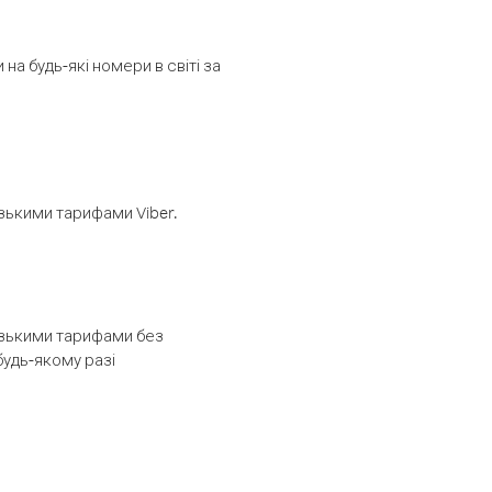
а будь-які номери в світі за
изькими тарифами Viber.
низькими тарифами без
будь-якому разі