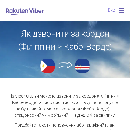
Вхід
Togg
navig
Як дзвонити за кордон
(Філіппіни > Кабо-Верде)
Із Viber Out ви можете дзвонити за кордон (Філіппіни >
Кабо-Верде) із високою якістю зв'язку.
Телефонуйте
на будь-який номер за кордоном (Кабо-Верде) —
стаціонарний чи мобільний — від 42.0 ¢ за хвилину.
Придбайте пакети поповнення або тарифний план,