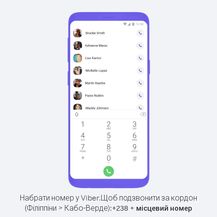
Набрати номер у Viber.
Щоб подзвонити за кордон
(Філіппіни > Кабо-Верде):
+
+
238
місцевий номер