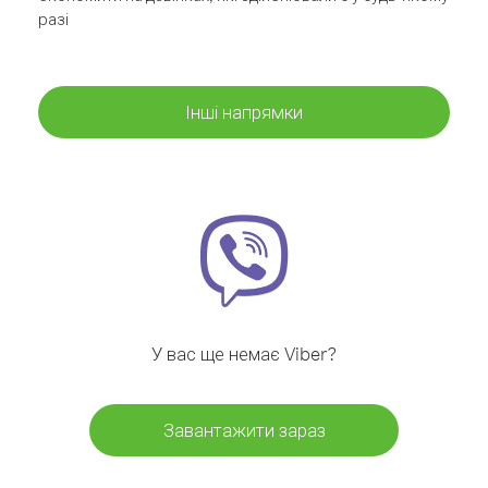
разі
Інші напрямки
У вас ще немає Viber?
Завантажити зараз