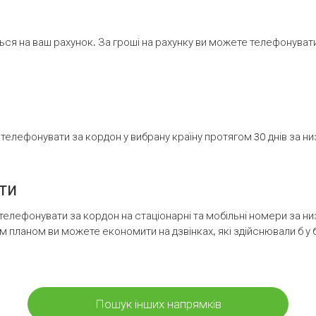
ся на ваш рахунок. За гроші на рахунку ви можете телефонувати н
елефонувати за кордон у вибрану країну протягом 30 днів за н
ти
телефонувати за кордон на стаціонарні та мобільні номери за 
м планом ви можете економити на дзвінках, які здійснювали б у 
Пошук інших напрямків