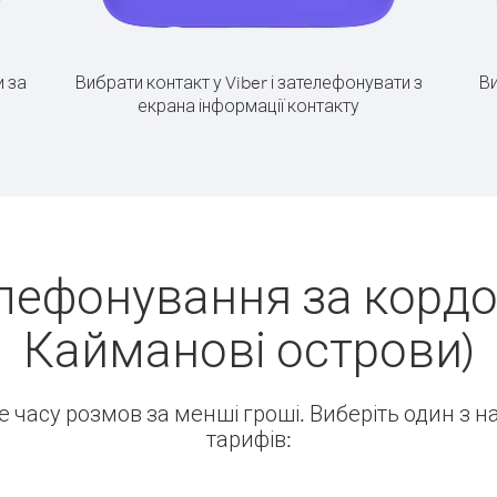
 за
Вибрати контакт у Viber і зателефонувати з
Ви
екрана інформації контакту
лефонування за кордо
Кайманові острови)
ше часу розмов за менші гроші. Виберіть один з 
тарифів: