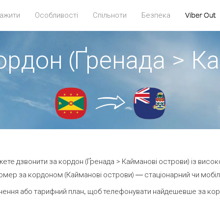
ажити
Особливості
Спільноти
Безпека
Viber Out
ордон (Ґренада > К
ожете дзвонити за кордон (Ґренада > Кайманові острови) із висок
омер за кордоном (Кайманові острови) — стаціонарний чи мобільн
нення або тарифний план, щоб телефонувати найдешевше за корд