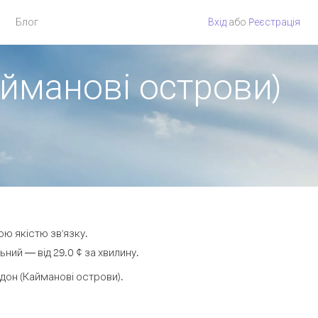
Блог
Вхід
або
Pеєстрація
айманові острови)
ою якістю зв'язку.
ий — від 29.0 ¢ за хвилину.
он (Кайманові острови).