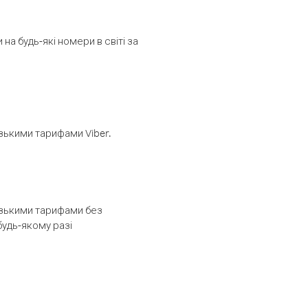
а будь-які номери в світі за
изькими тарифами Viber.
низькими тарифами без
будь-якому разі