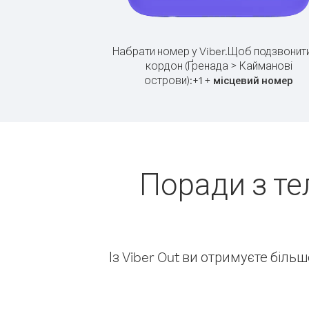
Набрати номер у Viber.
Щоб подзвонити
кордон (Ґренада > Кайманові
острови):
+
+
1
місцевий номер
Поради з те
Із Viber Out ви отримуєте біль