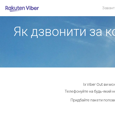
Завант
Як дзвонити за к
Із Viber Out ви м
Телефонуйте на будь-який н
Придбайте пакети попов