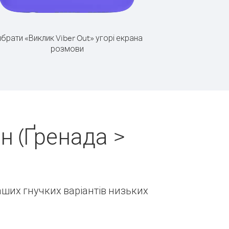
брати «Виклик Viber Out» угорі екрана
розмови
н (Ґренада >
наших гнучких варіантів низьких