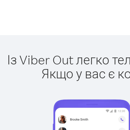
Із Viber Out легко т
Якщо у вас є к