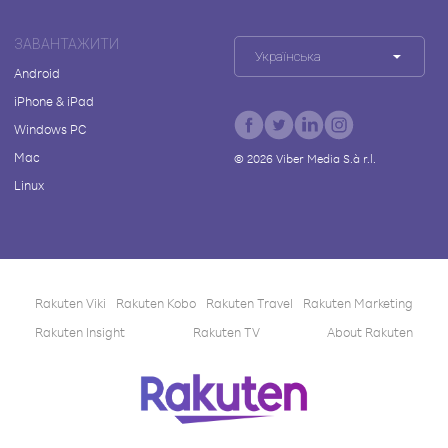
ЗАВАНТАЖИТИ
Українська
Android
iPhone & iPad
Windows PC
Mac
©
2026
Viber Media S.à r.l.
Linux
Rakuten Viki
Rakuten Kobo
Rakuten Travel
Rakuten Marketing
Rakuten Insight
Rakuten TV
About Rakuten