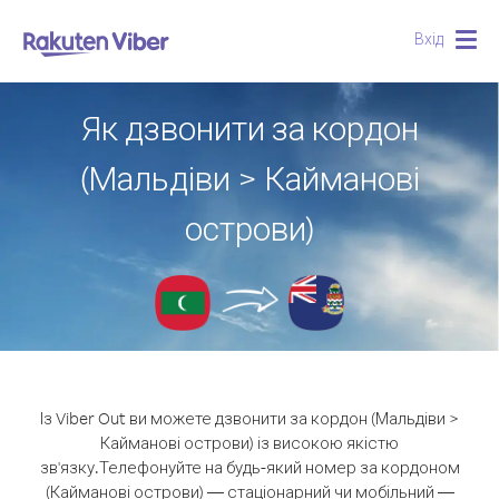
Вхід
Togg
navig
Як дзвонити за кордон
(Мальдіви > Кайманові
острови)
Із Viber Out ви можете дзвонити за кордон (Мальдіви >
Кайманові острови) із високою якістю
зв'язку.
Телефонуйте на будь-який номер за кордоном
(Кайманові острови) — стаціонарний чи мобільний —