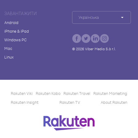
ЗАВАНТАЖИТИ
Українська
Android
iPhone & iPad
Windows PC
Mac
©
2026
Viber Media S.à r.l.
Linux
Rakuten Viki
Rakuten Kobo
Rakuten Travel
Rakuten Marketing
Rakuten Insight
Rakuten TV
About Rakuten