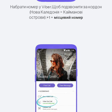
Набрати номер у Viber.
Щоб подзвонити за кордон
(Нова Каледонія > Кайманові
острови):
+
+
1
місцевий номер