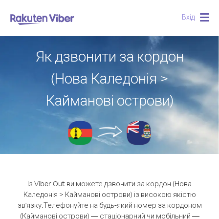
Вхід
Togg
navig
Як дзвонити за кордон
(Нова Каледонія >
Кайманові острови)
Із Viber Out ви можете дзвонити за кордон (Нова
Каледонія > Кайманові острови) із високою якістю
зв'язку.
Телефонуйте на будь-який номер за кордоном
(Кайманові острови) — стаціонарний чи мобільний —