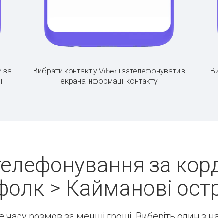
 за
Вибрати контакт у Viber і зателефонувати з
Ви
і
екрана інформації контакту
телефонування за корд
олк > Кайманові ост
ше часу розмов за менші гроші. Виберіть один з 