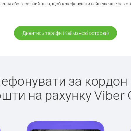
нення або тарифний план, щоб телефонувати найдешевше за корд
Дивитись тарифи (Кайманові острови)
елефонувати за кордон
ошти на рахунку Viber 