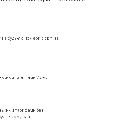
а будь-які номери в світі за
изькими тарифами Viber.
низькими тарифами без
будь-якому разі