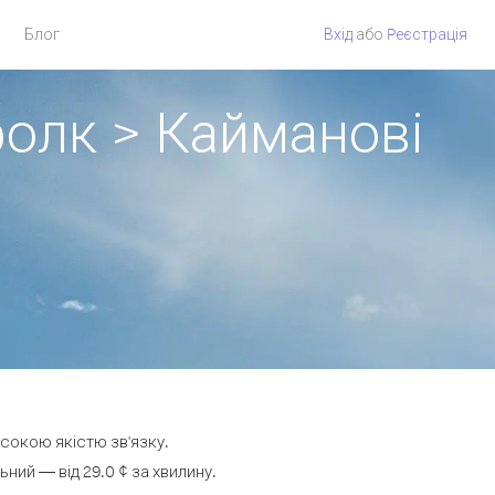
Блог
Вхід
або
Pеєстрація
фолк > Кайманові
исокою якістю зв'язку.
ий — від 29.0 ¢ за хвилину.