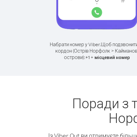
Набрати номер у Viber.
Щоб подзвонити
кордон (Острів Норфолк > Кайманов
острови):
+
+
1
місцевий номер
Поради з 
Норф
Із Viber Out ви отримуєте біль