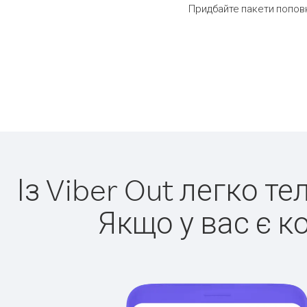
Придбайте пакети попов
Із Viber Out легко т
Якщо у вас є к