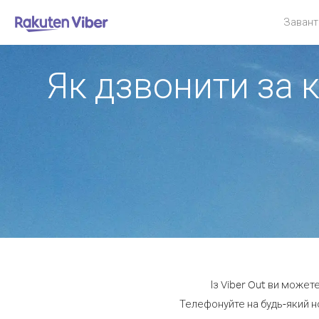
Завант
Як дзвонити за 
Із Viber Out ви может
Телефонуйте на будь-який н