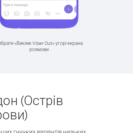
брати «Виклик Viber Out» угорі екрана
розмови
он (Острів
рови)
наших гнучких варіантів низьких