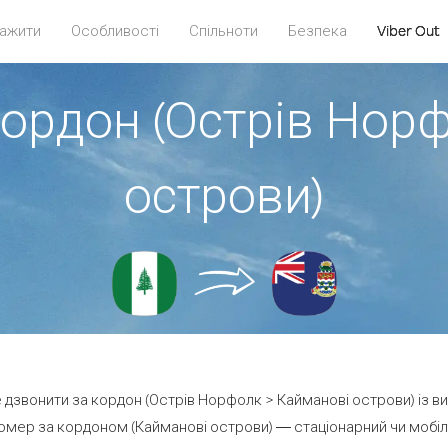
ажити
Особливості
Спільноти
Безпека
Viber Out
кордон (Острів Нор
острови)
е дзвонити за кордон (Острів Норфолк > Кайманові острови) із в
омер за кордоном (Кайманові острови) — стаціонарний чи мобільн