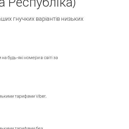
 Республіка)
наших гнучких варіантів низьких
а будь-які номери в світі за
изькими тарифами Viber.
низькими тарифами без