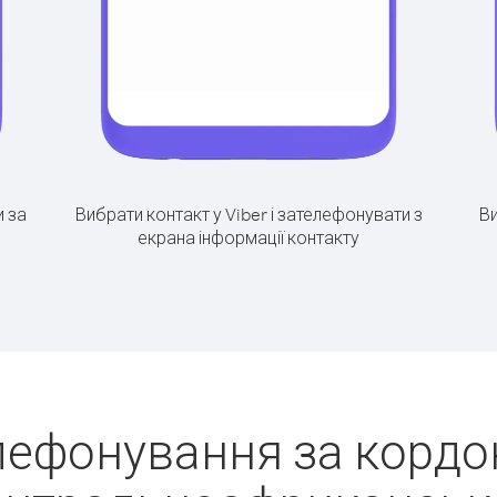
 за
Вибрати контакт у Viber і зателефонувати з
Ви
екрана інформації контакту
лефонування за кордон