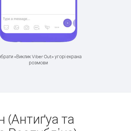
брати «Виклик Viber Out» угорі екрана
розмови
 (Антиґуа та