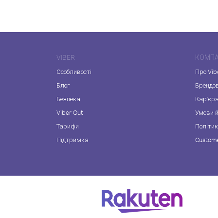
VIBER
КОМПА
Особливості
Про Vib
Блог
Брендо
Безпека
Кар'єр
Viber Out
Умови й
Тарифи
Політик
Підтримка
Custome