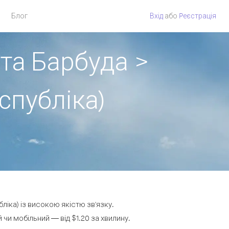
Блог
Вхід
або
Pеєстрація
 та Барбуда >
публіка)
іка) із високою якістю зв'язку.
и мобільний — від $1.20 за хвилину.