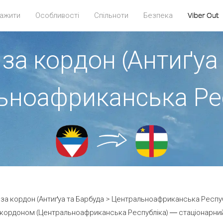
ажити
Особливості
Спільноти
Безпека
Viber Out
за кордон (Антиґуа
ьноафриканська Рес
и за кордон (Антиґуа та Барбуда > Центральноафриканська Республ
кордоном (Центральноафриканська Республіка) — стаціонарний ч