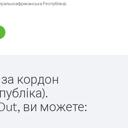
тральноафриканська Республіка).
 за кордон
убліка).
Out, ви можете: