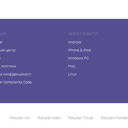
НІЯ
ЗАВАНТАЖИТИ
er
Android
вий центр
iPhone & iPad
а
Windows PC
 політики
Mac
а конфіденційності
Linux
r Complaints Code
Rakuten Viki
Rakuten Kobo
Rakuten Travel
Rakuten Market