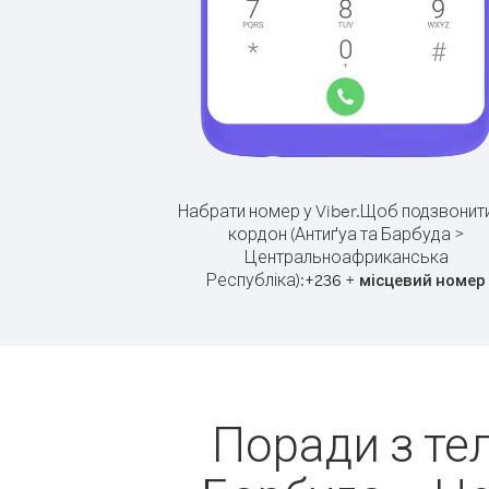
Набрати номер у Viber.
Щоб подзвонити
кордон (Антиґуа та Барбуда >
Центральноафриканська
Республіка):
+
+
236
місцевий номер
Поради з те