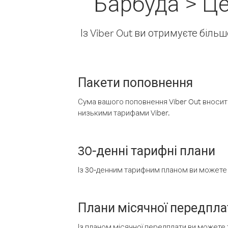
Барбуда > Ц
Із Viber Out ви отримуєте біль
Пакети поповнення
Сума вашого поповнення Viber Out вносить
низькими тарифами Viber.
30-денні тарифні плани
Із 30-денним тарифним планом ви можете т
Плани місячної передпла
Із планом місячної передплати ви можете 