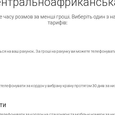
ентральноафриканська
ше часу розмов за менші гроші. Виберіть один з 
тарифів:
ся на ваш рахунок. За гроші на рахунку ви можете телефонувати н
елефонувати за кордон у вибрану країну протягом 30 днів за н
ти
телефонувати за кордон на стаціонарні та мобільні номери за 