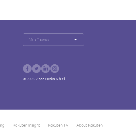
Українська
©
2026
Viber Media S.à r.l.
ing
Rakuten Insight
Rakuten TV
About Rakuten