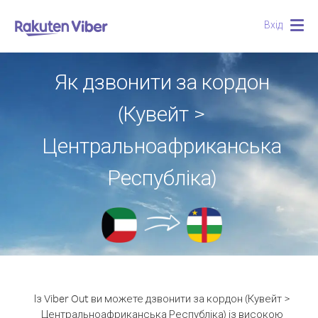
Вхід
Togg
navig
Як дзвонити за кордон
(Кувейт >
Центральноафриканська
Республіка)
Із Viber Out ви можете дзвонити за кордон (Кувейт >
Центральноафриканська Республіка) із високою