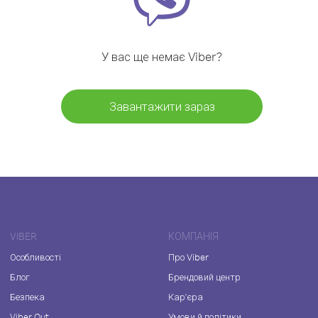
У вас ще немає Viber?
Завантажити зараз
VIBER
КОМПАНІЯ
Особливості
Про Viber
Блог
Брендовий центр
Безпека
Кар'єра
Viber Out
Умови й політики