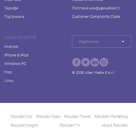
Тарифи
Політика конфіденційності
Підтримка
Customer Complaints Code
ЗАВАНТАЖИТИ
Українська
Android
iPhone & iPad
Windows PC
Mac
©
2026
Viber Media S.à r.l.
Linux
Rakuten Viki
Rakuten Kobo
Rakuten Travel
Rakuten Marketing
Rakuten Insight
Rakuten TV
About Rakuten