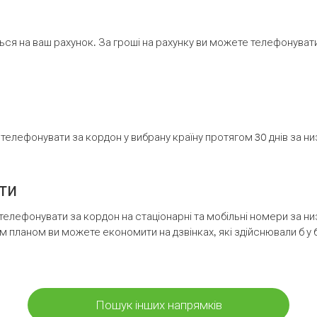
ся на ваш рахунок. За гроші на рахунку ви можете телефонувати н
елефонувати за кордон у вибрану країну протягом 30 днів за н
ти
телефонувати за кордон на стаціонарні та мобільні номери за 
м планом ви можете економити на дзвінках, які здійснювали б у 
Пошук інших напрямків