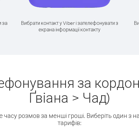
 за
Вибрати контакт у Viber і зателефонувати з
Ви
екрана інформації контакту
ефонування за кордо
Ґвіана > Чад)
ше часу розмов за менші гроші. Виберіть один з 
тарифів: