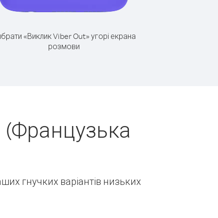
брати «Виклик Viber Out» угорі екрана
розмови
н (Французька
наших гнучких варіантів низьких