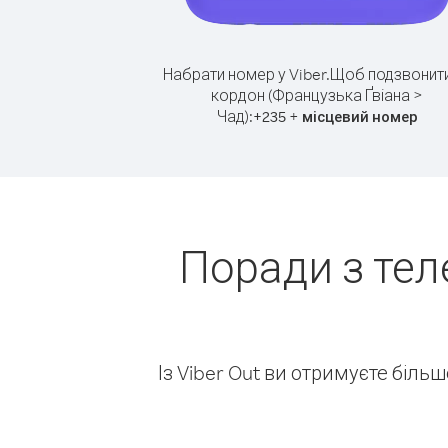
Набрати номер у Viber.
Щоб подзвонити
кордон (Французька Ґвіана >
Чад):
+
+
235
місцевий номер
Поради з тел
Із Viber Out ви отримуєте біль