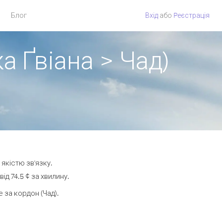
Блог
Вхід
або
Pеєстрація
а Ґвіана > Чад)
 якістю зв'язку.
д 74.5 ¢ за хвилину.
за кордон (Чад).