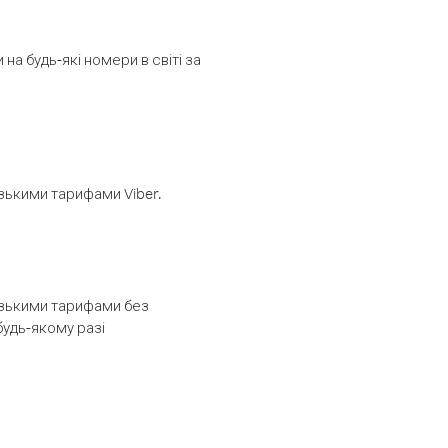
а будь-які номери в світі за
изькими тарифами Viber.
низькими тарифами без
будь-якому разі