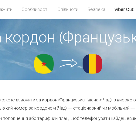
ажити
Особливості
Спільноти
Безпека
Viber Out
 кордон (Французьк
 можете дзвонити за кордон (Французька Ґвіана > Чад) із високою
-який номер за кордоном (Чад) — стаціонарний чи мобільний — ві
и поповнення або тарифний план, щоб телефонувати найдешевше 