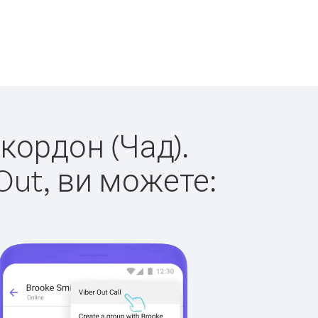
 кордон (Чад).
Out, ви можете: