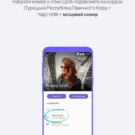
Набрати номер у Viber.
Щоб подзвонити за кордон
(Турецька Республіка Північного Кіпру >
Чад):
+
+
235
місцевий номер