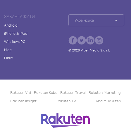
ЗАВАНТАЖИТИ
Українська
Android
iPhone & iPad
Windows PC
Mac
©
2026
Viber Media S.à r.l.
Linux
Rakuten Viki
Rakuten Kobo
Rakuten Travel
Rakuten Marketing
Rakuten Insight
Rakuten TV
About Rakuten