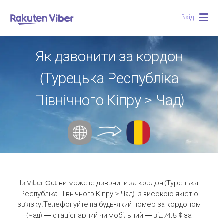
Вхід
Togg
navig
Як дзвонити за кордон
(Турецька Республіка
Північного Кіпру > Чад)
Із Viber Out ви можете дзвонити за кордон (Турецька
Республіка Північного Кіпру > Чад) із високою якістю
зв'язку.
Телефонуйте на будь-який номер за кордоном
(Чад) — стаціонарний чи мобільний — від 74.5 ¢ за