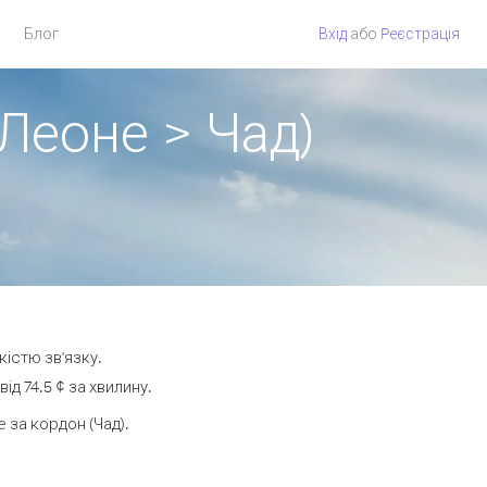
Блог
Вхід
або
Pеєстрація
Леоне > Чад)
кістю зв'язку.
д 74.5 ¢ за хвилину.
за кордон (Чад).