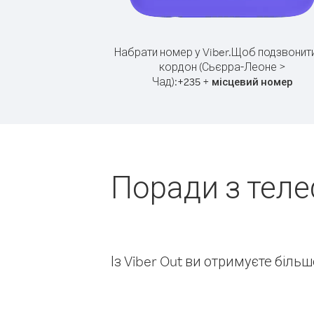
Набрати номер у Viber.
Щоб подзвонити
кордон (Сьєрра-Леоне >
Чад):
+
+
235
місцевий номер
Поради з тел
Із Viber Out ви отримуєте біль