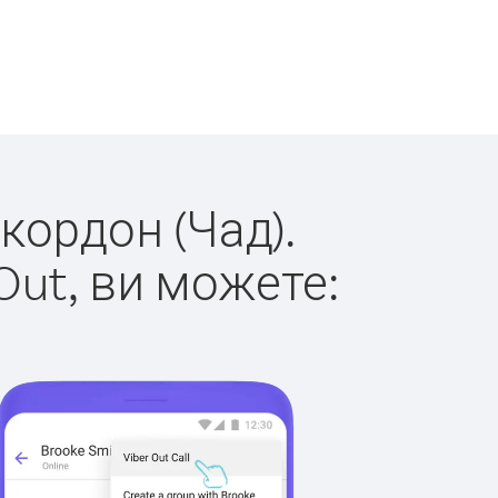
 кордон (Чад).
Out, ви можете: