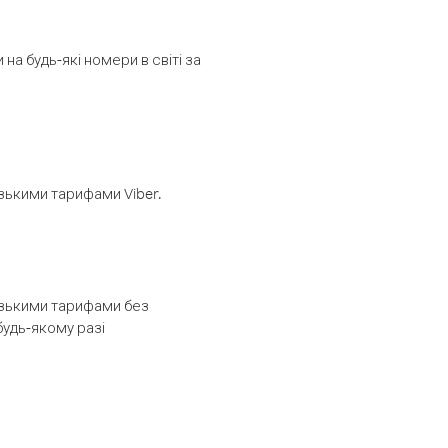
а будь-які номери в світі за
изькими тарифами Viber.
низькими тарифами без
будь-якому разі