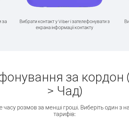
 за
Вибрати контакт у Viber і зателефонувати з
Ви
екрана інформації контакту
ефонування за кордон 
> Чад)
ше часу розмов за менші гроші. Виберіть один з 
тарифів: