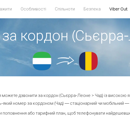
ажити
Особливості
Спільноти
Безпека
Viber Out
 за кордон (Сьєрра-
ви можете дзвонити за кордон (Сьєрра-Леоне > Чад) із високою я
-який номер за кордоном (Чад) — стаціонарний чи мобільний — ві
и поповнення або тарифний план, щоб телефонувати найдешевше 