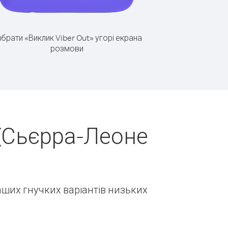
брати «Виклик Viber Out» угорі екрана
розмови
(Сьєрра-Леоне
наших гнучких варіантів низьких