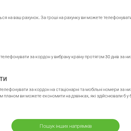
ся на ваш рахунок. За гроші на рахунку ви можете телефонувати н
елефонувати за кордон у вибрану країну протягом 30 днів за н
ти
телефонувати за кордон на стаціонарні та мобільні номери за 
м планом ви можете економити на дзвінках, які здійснювали б у 
Пошук інших напрямків