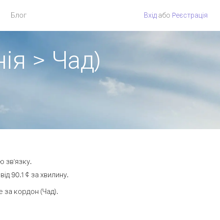
Блог
Вхід
або
Pеєстрація
ія > Чад)
ю зв'язку.
д 90.1 ¢ за хвилину.
за кордон (Чад).