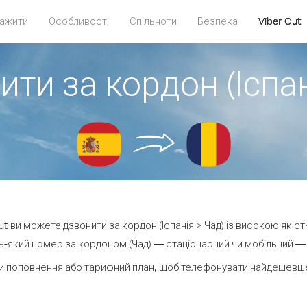
ажити
Особливості
Спільноти
Безпека
Viber Out
ити за кордон (Іспан
Out ви можете дзвонити за кордон (Іспанія > Чад) із високою якіст
-який номер за кордоном (Чад) — стаціонарний чи мобільний — ві
и поповнення або тарифний план, щоб телефонувати найдешевше 