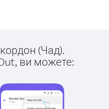
 кордон (Чад).
Out, ви можете: