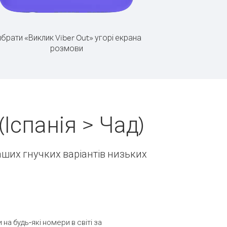
брати «Виклик Viber Out» угорі екрана
розмови
Іспанія > Чад)
наших гнучких варіантів низьких
а будь-які номери в світі за