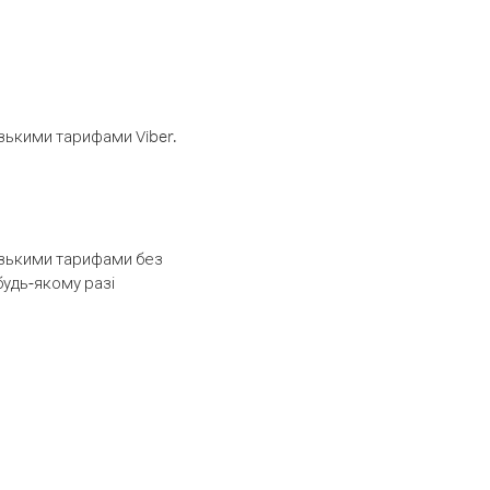
изькими тарифами Viber.
низькими тарифами без
будь-якому разі