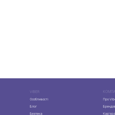
VIBER
КОМПА
Особливості
Про Vib
Блог
Брендо
Безпека
Кар'єр