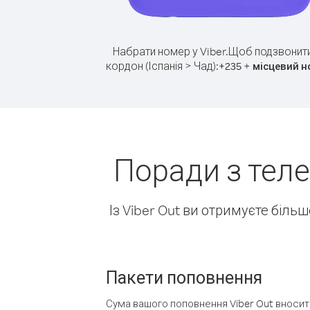
Набрати номер у Viber.
Щоб подзвонити
кордон (Іспанія > Чад):
+
+
235
місцевий н
Поради з теле
Із Viber Out ви отримуєте біль
Пакети поповнення
Сума вашого поповнення Viber Out вносить