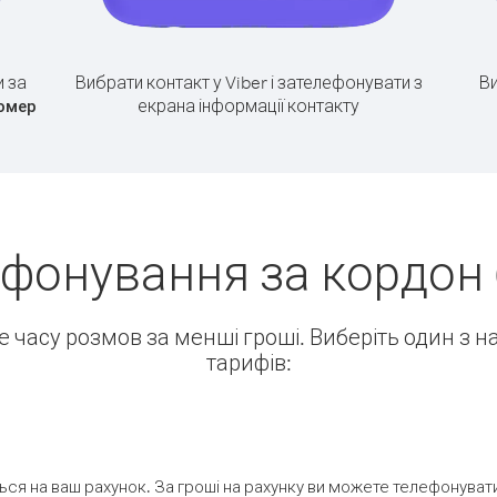
 за
Вибрати контакт у Viber і зателефонувати з
Ви
екрана інформації контакту
омер
фонування за кордон (
ше часу розмов за менші гроші. Виберіть один з 
тарифів:
ся на ваш рахунок. За гроші на рахунку ви можете телефонувати н