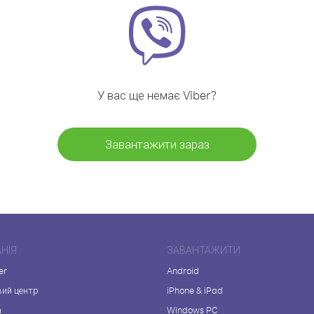
У вас ще немає Viber?
Завантажити зараз
НІЯ
ЗАВАНТАЖИТИ
er
Android
вий центр
iPhone & iPad
а
Windows PC