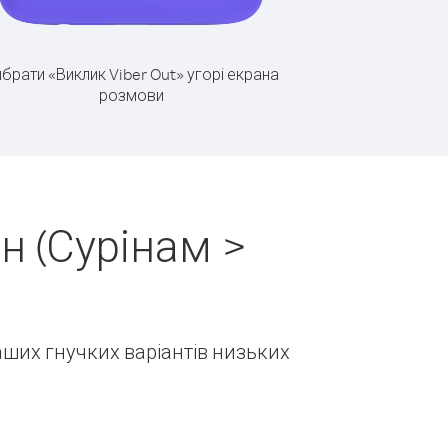
брати «Виклик Viber Out» угорі екрана
розмови
н (Сурінам >
наших гнучких варіантів низьких