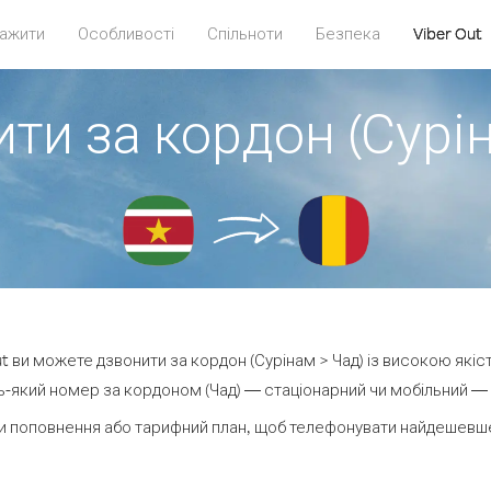
ажити
Особливості
Спільноти
Безпека
Viber Out
ти за кордон (Сурі
Out ви можете дзвонити за кордон (Сурінам > Чад) із високою якіст
-який номер за кордоном (Чад) — стаціонарний чи мобільний — ві
и поповнення або тарифний план, щоб телефонувати найдешевше 