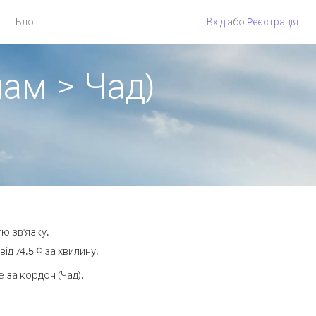
Блог
Вхід
або
Pеєстрація
нам > Чад)
ю зв'язку.
д 74.5 ¢ за хвилину.
за кордон (Чад).