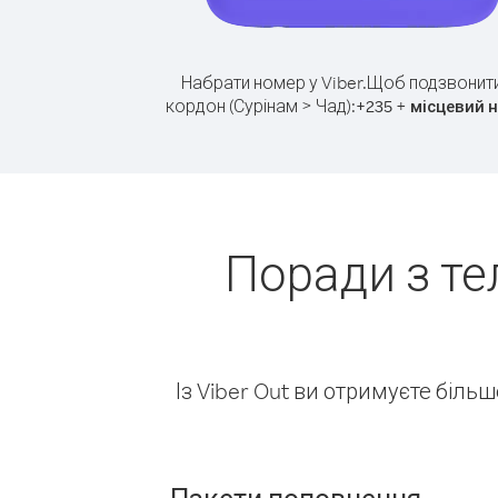
Набрати номер у Viber.
Щоб подзвонити
кордон (Сурінам > Чад):
+
+
235
місцевий 
Поради з те
Із Viber Out ви отримуєте біль