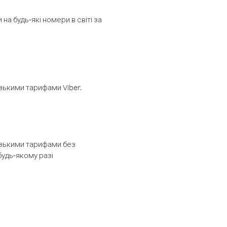
а будь-які номери в світі за
изькими тарифами Viber.
низькими тарифами без
будь-якому разі