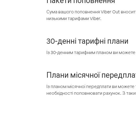
Пакети поповнення
Сума вашого поповнення Viber Out вносить
низькими тарифами Viber.
30-денні тарифні плани
Із 30-денним тарифним планом ви можете т
Плани місячної передпла
Із планом місячної передплати ви можете 
необхідності поповнювати рахунок. З таки