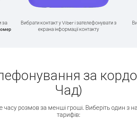
 за
Вибрати контакт у Viber і зателефонувати з
Ви
екрана інформації контакту
номер
лефонування за кордо
Чад)
ше часу розмов за менші гроші. Виберіть один з 
тарифів: