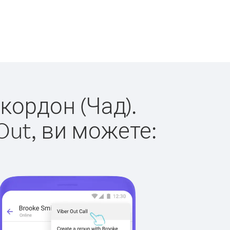
 кордон (Чад).
Out, ви можете: