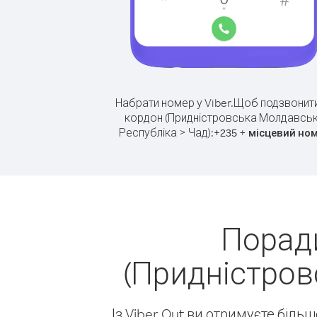
Набрати номер у Viber.
Щоб подзвонити
кордон (Придністровська Молдавсь
Республіка > Чад):
+
+
235
місцевий но
Поради
(Придністров
Із Viber Out ви отримуєте біль