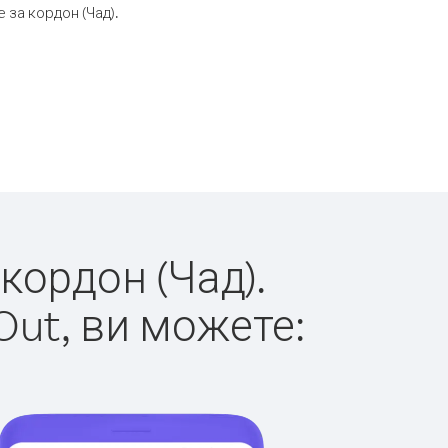
за кордон (Чад).
 кордон (Чад).
Out, ви можете: