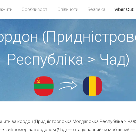
ажити
Особливості
Спільноти
Безпека
Viber Out
кордон (Придністро
Республіка > Чад)
вонити за кордон (Придністровська Молдавська Республіка > Чад) 
-який номер за кордоном (Чад) — стаціонарний чи мобільний — ві