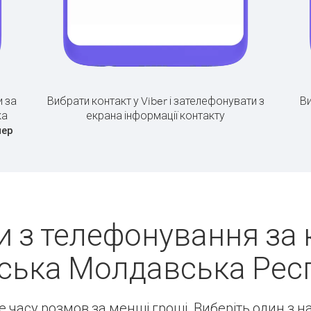
 за
Вибрати контакт у Viber і зателефонувати з
Ви
ка
екрана інформації контакту
мер
 з телефонування за
ська Молдавська Респ
ше часу розмов за менші гроші. Виберіть один з 