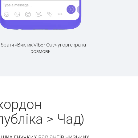
брати «Виклик Viber Out» угорі екрана
розмови
 кордон
убліка > Чад)
наших гнучких варіантів низьких