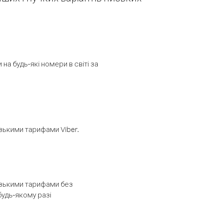
а будь-які номери в світі за
изькими тарифами Viber.
низькими тарифами без
будь-якому разі