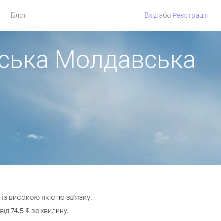
Блог
Вхід
або
Pеєстрація
вська Молдавська
із високою якістю зв'язку.
д 74.5 ¢ за хвилину.