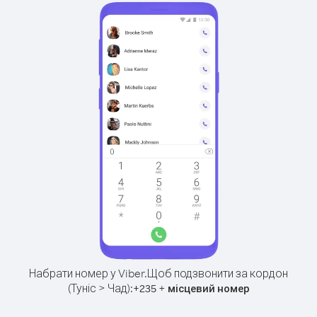
Набрати номер у Viber.
Щоб подзвонити за кордон
(Туніс > Чад):
+
+
235
місцевий номер