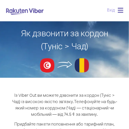
Вхід
Togg
navig
Як дзвонити за кордон
(Туніс > Чад)
Із Viber Out ви можете дзвонити за кордон (Туніс >
Чад) із високою якістю зв'язку.
Телефонуйте на будь-
який номер за кордоном (Чад) — стаціонарний чи
мобільний — від 74.5 ¢ за хвилину.
Придбайте пакети поповнення або тарифний план,