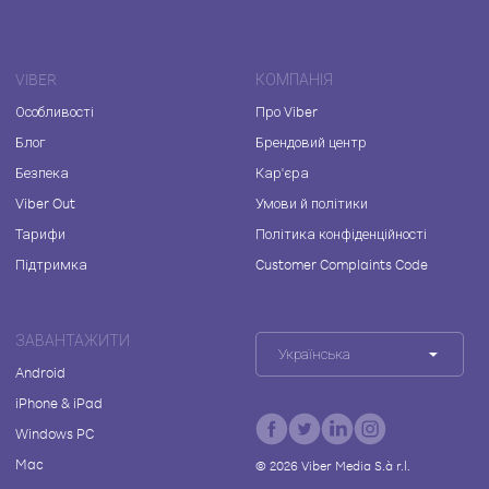
VIBER
КОМПАНІЯ
Особливості
Про Viber
Блог
Брендовий центр
Безпека
Кар'єра
Viber Out
Умови й політики
Тарифи
Політика конфіденційності
Підтримка
Customer Complaints Code
ЗАВАНТАЖИТИ
Українська
Android
iPhone & iPad
Windows PC
Mac
©
2026
Viber Media S.à r.l.