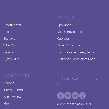
VIBER
КОМПАНІЯ
Особливості
Про Viber
Блог
Брендовий центр
Безпека
Кар'єра
Viber Out
Умови й політики
Тарифи
Політика конфіденційності
Підтримка
Customer Complaints Code
ЗАВАНТАЖИТИ
Українська
Android
iPhone & iPad
Windows PC
Mac
©
2026
Viber Media S.à r.l.