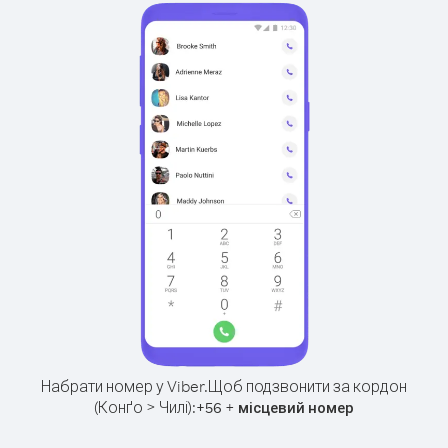
Набрати номер у Viber.
Щоб подзвонити за кордон
(Конґо > Чилі):
+
+
56
місцевий номер