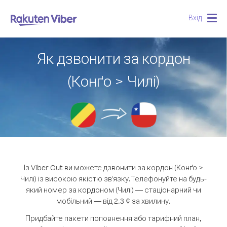
Вхід
Togg
navig
Як дзвонити за кордон
(Конґо > Чилі)
Із Viber Out ви можете дзвонити за кордон (Конґо >
Чилі) із високою якістю зв'язку.
Телефонуйте на будь-
який номер за кордоном (Чилі) — стаціонарний чи
мобільний — від 2.3 ¢ за хвилину.
Придбайте пакети поповнення або тарифний план,