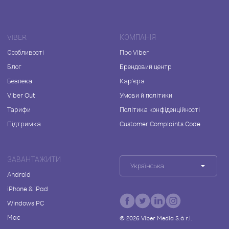
VIBER
КОМПАНІЯ
Особливості
Про Viber
Блог
Брендовий центр
Безпека
Кар'єра
Viber Out
Умови й політики
Тарифи
Політика конфіденційності
Підтримка
Customer Complaints Code
ЗАВАНТАЖИТИ
Українська
Android
iPhone & iPad
Windows PC
Mac
©
2026
Viber Media S.à r.l.