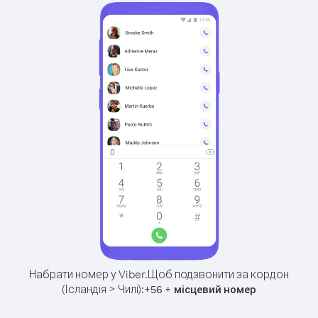
Набрати номер у Viber.
Щоб подзвонити за кордон
(Ісландія > Чилі):
+
+
56
місцевий номер