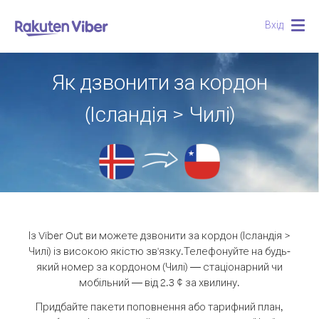
Вхід
Togg
navig
Як дзвонити за кордон
(Ісландія > Чилі)
Із Viber Out ви можете дзвонити за кордон (Ісландія >
Чилі) із високою якістю зв'язку.
Телефонуйте на будь-
який номер за кордоном (Чилі) — стаціонарний чи
мобільний — від 2.3 ¢ за хвилину.
Придбайте пакети поповнення або тарифний план,