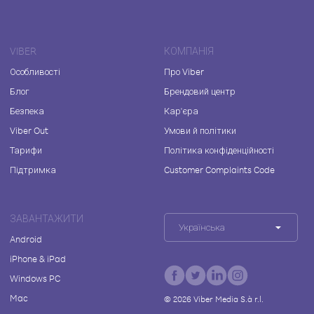
VIBER
КОМПАНІЯ
Особливості
Про Viber
Блог
Брендовий центр
Безпека
Кар'єра
Viber Out
Умови й політики
Тарифи
Політика конфіденційності
Підтримка
Customer Complaints Code
ЗАВАНТАЖИТИ
Українська
Android
iPhone & iPad
Windows PC
Mac
©
2026
Viber Media S.à r.l.