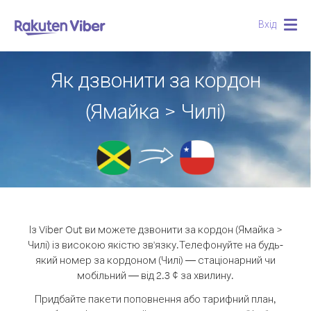
Вхід
Togg
navig
Як дзвонити за кордон
(Ямайка > Чилі)
Із Viber Out ви можете дзвонити за кордон (Ямайка >
Чилі) із високою якістю зв'язку.
Телефонуйте на будь-
який номер за кордоном (Чилі) — стаціонарний чи
мобільний — від 2.3 ¢ за хвилину.
Придбайте пакети поповнення або тарифний план,