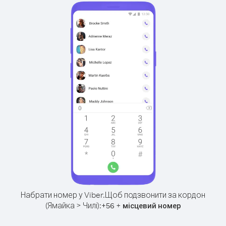
Набрати номер у Viber.
Щоб подзвонити за кордон
(Ямайка > Чилі):
+
+
56
місцевий номер