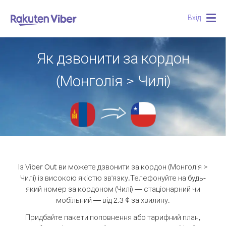
Вхід
Togg
navig
Як дзвонити за кордон
(Монголія > Чилі)
Із Viber Out ви можете дзвонити за кордон (Монголія >
Чилі) із високою якістю зв'язку.
Телефонуйте на будь-
який номер за кордоном (Чилі) — стаціонарний чи
мобільний — від 2.3 ¢ за хвилину.
Придбайте пакети поповнення або тарифний план,