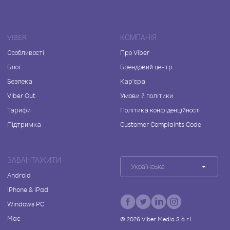
VIBER
КОМПАНІЯ
Особливості
Про Viber
Блог
Брендовий центр
Безпека
Кар'єра
Viber Out
Умови й політики
Тарифи
Політика конфіденційності
Підтримка
Customer Complaints Code
ЗАВАНТАЖИТИ
Українська
Android
iPhone & iPad
Windows PC
Mac
©
2026
Viber Media S.à r.l.