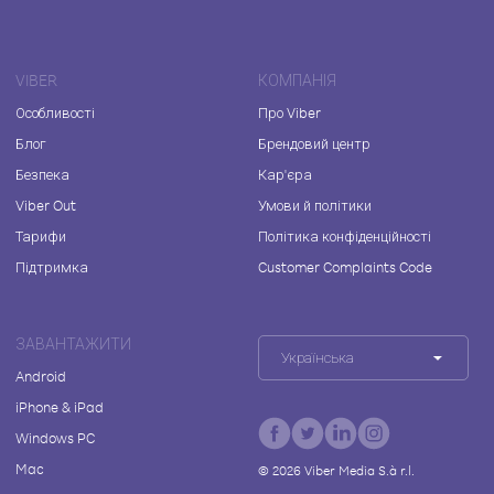
VIBER
КОМПАНІЯ
Особливості
Про Viber
Блог
Брендовий центр
Безпека
Кар'єра
Viber Out
Умови й політики
Тарифи
Політика конфіденційності
Підтримка
Customer Complaints Code
ЗАВАНТАЖИТИ
Українська
Android
iPhone & iPad
Windows PC
Mac
©
2026
Viber Media S.à r.l.