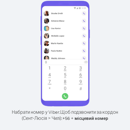
Набрати номер у Viber.
Щоб подзвонити за кордон
(Сент-Люсія > Чилі):
+
+
56
місцевий номер