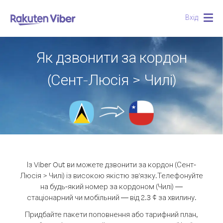
Вхід
Togg
navig
Як дзвонити за кордон
(Сент-Люсія > Чилі)
Із Viber Out ви можете дзвонити за кордон (Сент-
Люсія > Чилі) із високою якістю зв'язку.
Телефонуйте
на будь-який номер за кордоном (Чилі) —
стаціонарний чи мобільний — від 2.3 ¢ за хвилину.
Придбайте пакети поповнення або тарифний план,