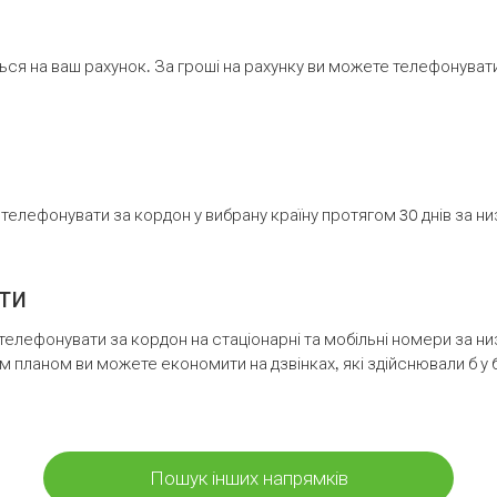
ся на ваш рахунок. За гроші на рахунку ви можете телефонувати н
елефонувати за кордон у вибрану країну протягом 30 днів за н
ти
телефонувати за кордон на стаціонарні та мобільні номери за 
м планом ви можете економити на дзвінках, які здійснювали б у 
Пошук інших напрямків