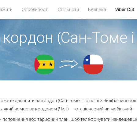
ажити
Особливості
Спільноти
Безпека
Viber Out
кордон (Сан-Томе і 
 можете дзвонити за кордон (Сан-Томе і Прінсіпі > Чилі) із високою
-який номер за кордоном (Чилі) — стаціонарний чи мобільний — в
 поповнення або тарифний план, щоб телефонувати найдешевше 