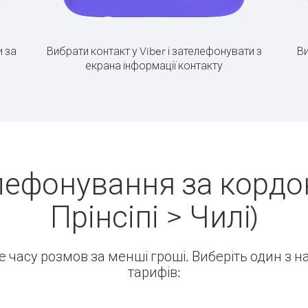
 за
Вибрати контакт у Viber і зателефонувати з
Ви
екрана інформації контакту
лефонування за кордон
Прінсіпі > Чилі)
ше часу розмов за менші гроші. Виберіть один з 
тарифів: