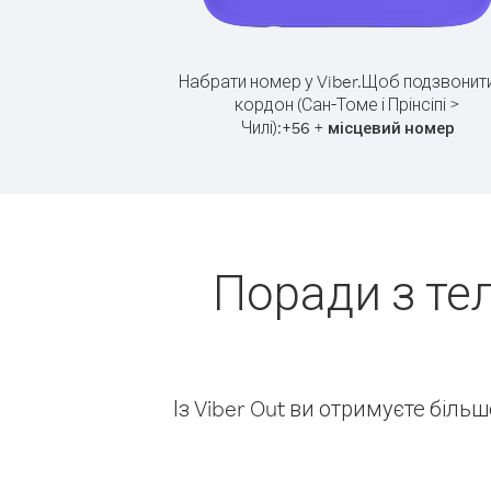
Набрати номер у Viber.
Щоб подзвонити
кордон (Сан-Томе і Прінсіпі >
Чилі):
+
+
56
місцевий номер
Поради з те
Із Viber Out ви отримуєте біль