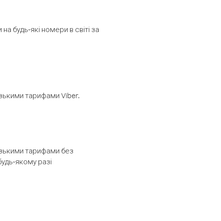
а будь-які номери в світі за
изькими тарифами Viber.
низькими тарифами без
будь-якому разі