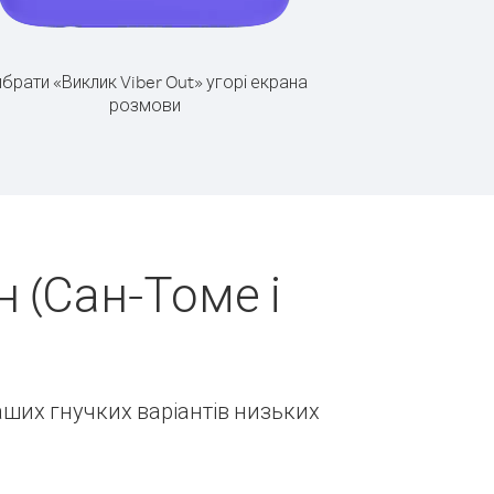
брати «Виклик Viber Out» угорі екрана
розмови
 (Сан-Томе і
наших гнучких варіантів низьких