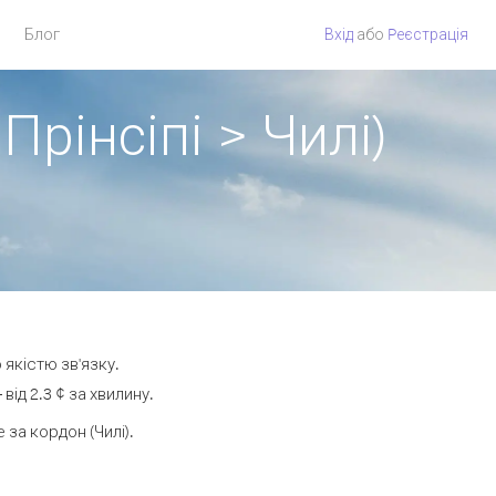
Блог
Вхід
або
Pеєстрація
Прінсіпі > Чилі)
 якістю зв'язку.
ід 2.3 ¢ за хвилину.
за кордон (Чилі).