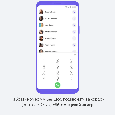
Набрати номер у Viber.
Щоб подзвонити за кордон
(Болівія > Китай):
+
+
86
місцевий номер