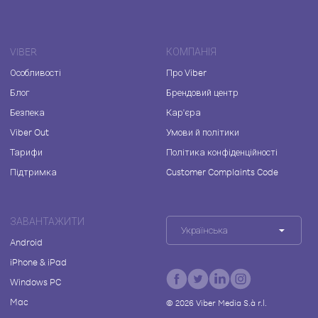
VIBER
КОМПАНІЯ
Особливості
Про Viber
Блог
Брендовий центр
Безпека
Кар'єра
Viber Out
Умови й політики
Тарифи
Політика конфіденційності
Підтримка
Customer Complaints Code
ЗАВАНТАЖИТИ
Українська
Android
iPhone & iPad
Windows PC
Mac
©
2026
Viber Media S.à r.l.