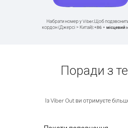
Набрати номер у Viber.
Щоб подзвонити
кордон (Джерсі > Китай):
+
+
86
місцевий 
Поради з т
Із Viber Out ви отримуєте біль