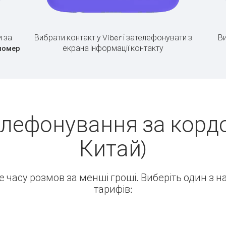
 за
Вибрати контакт у Viber і зателефонувати з
Ви
екрана інформації контакту
номер
елефонування за кордо
Китай)
ше часу розмов за менші гроші. Виберіть один з 
тарифів: