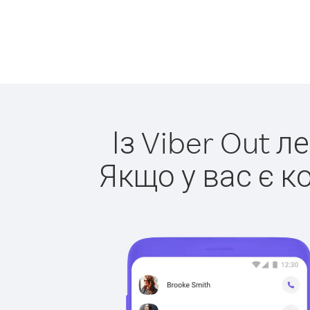
Із Viber Out л
Якщо у вас є к