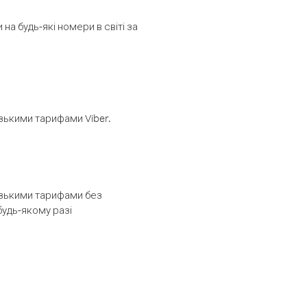
а будь-які номери в світі за
изькими тарифами Viber.
низькими тарифами без
будь-якому разі