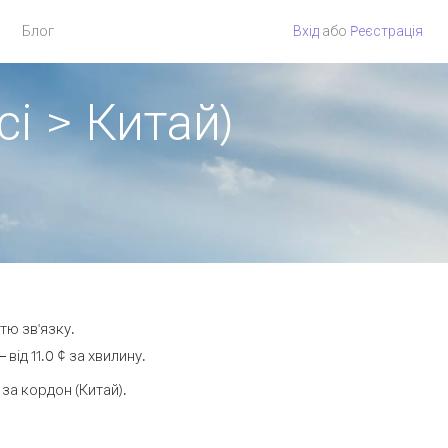
Блог
Вхід
або
Pеєстрація
і > Китай)
тю зв'язку.
ід 11.0 ¢ за хвилину.
а кордон (Китай).