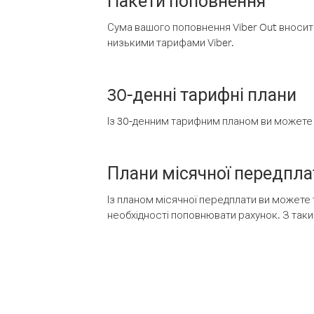
Пакети поповнення
Сума вашого поповнення Viber Out вносить
низькими тарифами Viber.
30-денні тарифні плани
Із 30-денним тарифним планом ви можете т
Плани місячної передпла
Із планом місячної передплати ви можете 
необхідності поповнювати рахунок. З таки