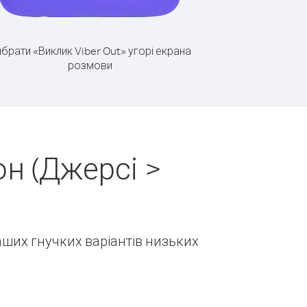
брати «Виклик Viber Out» угорі екрана
розмови
н (Джерсі >
наших гнучких варіантів низьких