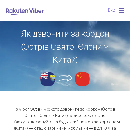
Вхід
Togg
navig
Як дзвонити за кордон
(Острів Святої Єлени >
Китай)
Із Viber Out ви можете дзвонити за кордон (Острів
Святої Єлени > Китай) із високою якістю
зв'язку.
Телефонуйте на будь-який номер за кордоном
(Китай) — стаціонарний чи мобільний — від 11.0 ¢ за