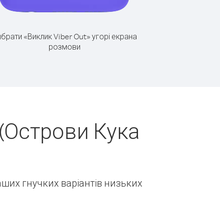
брати «Виклик Viber Out» угорі екрана
розмови
(Острови Кука
наших гнучких варіантів низьких