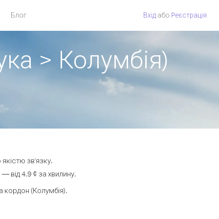
Блог
Вхід
або
Pеєстрація
ука > Колумбія)
 якістю зв'язку.
 від 4.9 ¢ за хвилину.
 кордон (Колумбія).