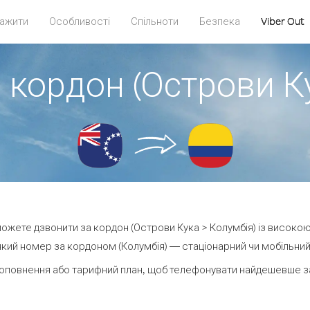
ажити
Особливості
Спільноти
Безпека
Viber Out
 кордон (Острови К
 можете дзвонити за кордон (Острови Кука > Колумбія) із високою
кий номер за кордоном (Колумбія) — стаціонарний чи мобільний —
оповнення або тарифний план, щоб телефонувати найдешевше за