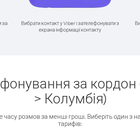
 за
Вибрати контакт у Viber і зателефонувати з
Ви
екрана інформації контакту
ефонування за кордон 
> Колумбія)
ше часу розмов за менші гроші. Виберіть один з 
тарифів: