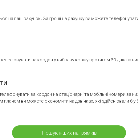
ся на ваш рахунок. За гроші на рахунку ви можете телефонувати н
елефонувати за кордон у вибрану країну протягом 30 днів за н
ти
телефонувати за кордон на стаціонарні та мобільні номери за 
м планом ви можете економити на дзвінках, які здійснювали б у 
Пошук інших напрямків