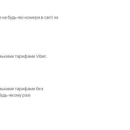
а будь-які номери в світі за
изькими тарифами Viber.
низькими тарифами без
будь-якому разі