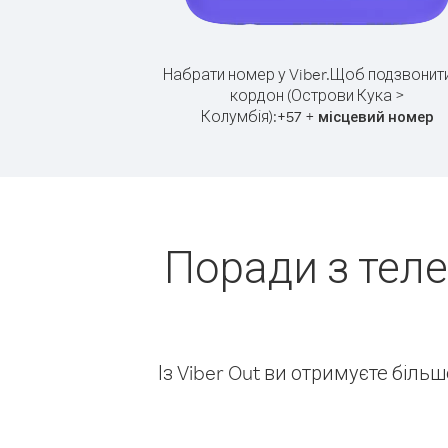
Набрати номер у Viber.
Щоб подзвонити
кордон (Острови Кука >
Колумбія):
+
+
57
місцевий номер
Поради з тел
Із Viber Out ви отримуєте біль