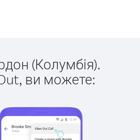
рдон (Колумбія).
Out, ви можете: