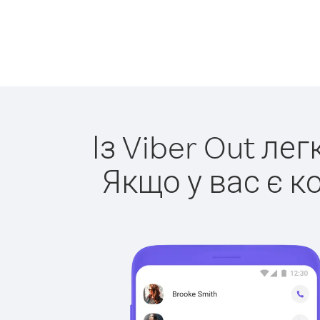
Із Viber Out ле
Якщо у вас є к